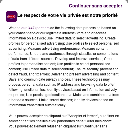
régulière des familles par l'établissement et maintien
Continuer sans accepter
des contacts via le téléphone ou des visio entre les
Le respect de votre vie privée est notre priorité
résidents et leurs proches"
. Six professionnels ont
également été diagnostiqués positifs : en arrêt pour
We and
our (447) partners
do the following data processing based on
sept jours, ils devraient reprendre le travail dans le
your consent and/or our legitimate interest: Store and/or access
courant de la semaine.
information on a device; Use limited data to select advertising; Create
profiles for personalised advertising; Use profiles to select personalised
DEUXIÈME MAISON DE RETRAITE TOUCHÉE AU
advertising; Measure advertising performance; Measure content
MANS
performance; Understand audiences through statistics or combinations
of data from different sources; Develop and improve services; Create
profiles to personalise content; Use profiles to select personalised
La proportion de pensionnaires testés positifs est
content; Use limited data to select content; Ensure security, prevent and
donc supérieure dans cette résidence à celle décelée
detect fraud, and fix errors; Deliver and present advertising and content;
au sein de l’Etablissement d’hébergement pour
Save and communicate privacy choices. These technologies may
process personal data such as IP address and browsing data to offer
personnes âgées dépendantes Joliot-Curie, situé rue
following functionalities: Identify devices based on information actively
des Maillets où après une campagne de dépistage
requested; Use precise geolocation data; Match and combine data from
massive à laquelle 256 personnes avaient participé,
other data sources; Link different devices; Identify devices based on
information transmitted automatically.
huit personnes avaient été diagnostiquées
positives au Covid-19 le lundi 12 octobre : quatre
Vous pouvez accepter en cliquant sur "Accepter et fermer", ou affiner en
résidents et quatre agents
, tous localisés dans une
sélectionnant les finalités et/ou partenaires dans "Gérer mes choix".
Vous pouvez également refuser en cliquant sur "Continuer sans
même aile et au même étage de l’étéablissement