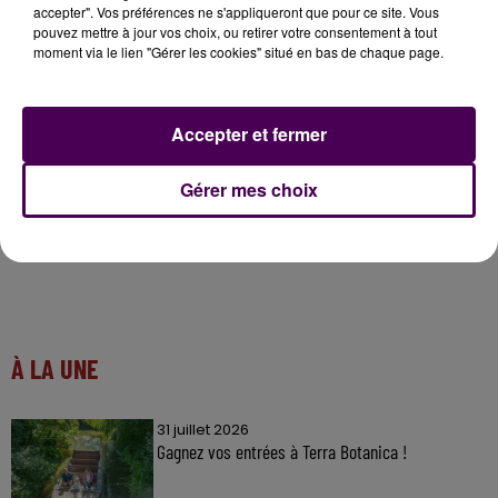
accepter". Vos préférences ne s'appliqueront que pour ce site. Vous
selon la municipalité du Mans, qui évoquait alors un
pouvez mettre à jour vos choix, ou retirer votre consentement à tout
petit cluster limité. Les résidents ont été isolés dans
moment via le lien "Gérer les cookies" situé en bas de chaque page.
leurs chambres, et de nouveaux tests doivent avoir
lieu ce jeudi 22 octobre.
Accepter et fermer
Gérer mes choix
À LA UNE
31 juillet 2026
Gagnez vos entrées à Terra Botanica !