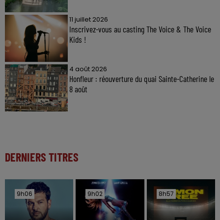
11 juillet 2026
Inscrivez-vous au casting The Voice & The Voice
Kids !
4 août 2026
Honfleur : réouverture du quai Sainte-Catherine le
8 août
DERNIERS TITRES
9h06
9h06
9h02
9h02
8h57
8h57