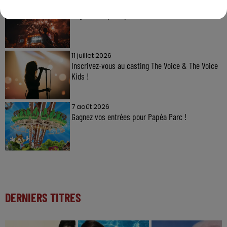
7 août 2026
Gagnez vos pass pour le V and B Fest' 2026 !
11 juillet 2026
Inscrivez-vous au casting The Voice & The Voice
Kids !
7 août 2026
Gagnez vos entrées pour Papéa Parc !
DERNIERS TITRES