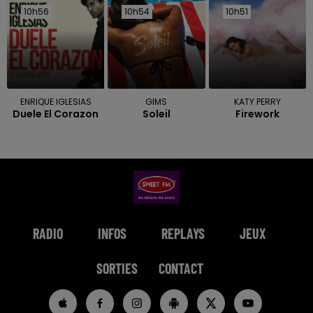
10h56
10h56
10h54
10h54
10h51
10h51
ENRIQUE IGLESIAS
GIMS
KATY PERRY
Duele El Corazon
Soleil
Firework
RADIO
INFOS
REPLAYS
JEUX
SORTIES
CONTACT