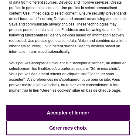
of data from different sources; Develop and improve services; Create
finition
"GT"
fait monter la facture à 37 150 euros. A ces
profiles to personalise content; Use profiles to select personalised
prix, il faut déduire le bonus écologique de 6 000 euros,
content; Use limited data to select content; Ensure security, prevent and
detect fraud, and fix errors; Deliver and present advertising and content;
voire entre 2 500 et 5 000 euros supplémentaire si l’on
Save and communicate privacy choices. These technologies may
envoie à la casse un vieux diesel. Selon Peugeot, si l’on
process personal data such as IP address and browsing data to offer
prend tout en compte, de l’achat à l’entretien, une
following functionalities: Identify devices based on information actively
requested; Use precise geolocation data; Match and combine data from
e208 coûtera en moyenne autant que le modèle
other data sources; Link different devices; Identify devices based on
essence.
information transmitted automatically.
Vous pouvez accepter en cliquant sur "Accepter et fermer", ou affiner en
sélectionnant les finalités et/ou partenaires dans "Gérer mes choix".
Vous pouvez également refuser en cliquant sur "Continuer sans
accepter". Vos préférences ne s'appliqueront que pour ce site. Vous
pouvez mettre à jour vos choix, ou retirer votre consentement à tout
moment via le lien "Gérer les cookies" situé en bas de chaque page.
Accepter et fermer
À LA UNE
Gérer mes choix