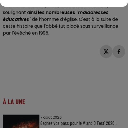
les bourses"
rétorque la présidente du tribunal,
soulignant ainsi
les nombreuses
"maladresses
éducatives"
de l’homme d’église. C'est à la suite de
cette histoire que l'abbé fut placé sous surveillance
par l'évêché en 1995.
À LA UNE
7 août 2026
Gagnez vos pass pour le V and B Fest' 2026 !