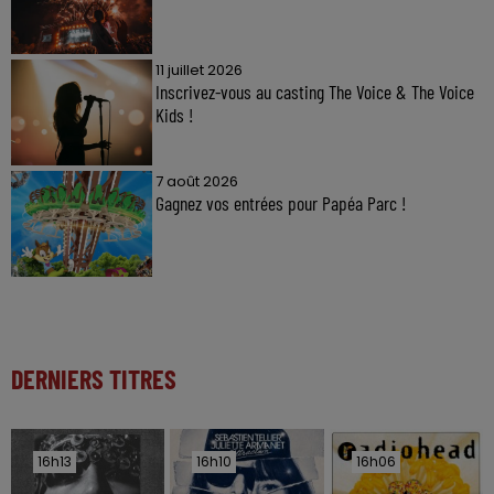
11 juillet 2026
Inscrivez-vous au casting The Voice & The Voice
Kids !
7 août 2026
Gagnez vos entrées pour Papéa Parc !
DERNIERS TITRES
16h13
16h13
16h10
16h10
16h06
16h06