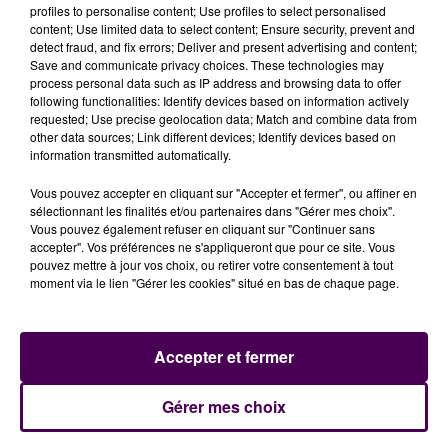
un choc, aujourd’hui cela ne me paraît plus être une
profiles to personalise content; Use profiles to select personalised
content; Use limited data to select content; Ensure security, prevent and
méthode adaptée"
reconnaît le père Max,
tout en
detect fraud, and fix errors; Deliver and present advertising and content;
évacuant toute connotation sexuelle dans son
Save and communicate privacy choices. These technologies may
geste
. Même humiliation pour Hervé, contraint de
process personal data such as IP address and browsing data to offer
following functionalities: Identify devices based on information actively
s’allonger à plat ventre sur son lit d’internat pour
requested; Use precise geolocation data; Match and combine data from
recevoir le châtiment corporel :
"
Cette punition
other data sources; Link different devices; Identify devices based on
n’était qu’un prétexte pour me scruter de haut en
information transmitted automatically.
bas
. Il prenait son temps entre les claques et me
Vous pouvez accepter en cliquant sur "Accepter et fermer", ou affiner en
faisait rassoir entièrement nu en face de lui"
raconte
sélectionnant les finalités et/ou partenaires dans "Gérer mes choix".
le plaignant. Là aussi, Max de Guibert admet avoir
Vous pouvez également refuser en cliquant sur "Continuer sans
accepter". Vos préférences ne s'appliqueront que pour ce site. Vous
outrepassé son rôle :
"Je reconnais que donner une
pouvez mettre à jour vos choix, ou retirer votre consentement à tout
fessée à un adolescent de 14 ans, c’était inapproprié,
moment via le lien "Gérer les cookies" situé en bas de chaque page.
mais je n’ai pas observé son corps nu"
insiste le curé.
Vient le dossier d’Alexis, 13 ans. Le fils du sous-préfet
de l’époque avait lui aussi dû se dénuder pour se faire
Accepter et fermer
inspecter les testicules.
"Il m’avait parlé de ses
problèmes de croissance, je voulais juste vérifier que
Gérer mes choix
tout allait bien"
commente de Guibert.
"On vient chez
vous se confesser, et on se retrouve à se faire vérifier