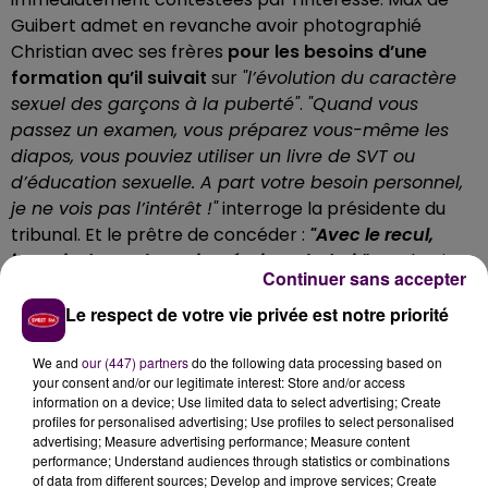
Guibert admet en revanche avoir photographié
Christian avec ses frères
pour les besoins d’une
formation qu’il suivait
sur
"l’évolution du caractère
sexuel des garçons à la puberté"
.
"Quand vous
passez un examen, vous préparez vous-même les
diapos, vous pouviez utiliser un livre de SVT ou
d’éducation sexuelle. A part votre besoin personnel,
je ne vois pas l’intérêt !"
interroge la présidente du
tribunal. Et le prêtre de concéder :
"Avec le recul,
j’aurais du m’abstenir, c’était maladroit"
.
A tel point
Continuer sans accepter
qu'il explique aux juges avoir ensuite brûlé ces clichés.
Le respect de votre vie privée est notre priorité
LES PUNITIONS D’ANTOINE ET HERVÉ
We and
our (447) partners
do the following data processing based on
Autres cas, assez proches, ceux d’Antoine et Hervé.
your consent and/or our legitimate interest: Store and/or access
Deux adolescents en échec scolaire que le père Max
information on a device; Use limited data to select advertising; Create
avait pris sous son aile.
Lorsqu’il faisait mal ses
profiles for personalised advertising; Use profiles to select personalised
advertising; Measure advertising performance; Measure content
exercices, Antoine devait se dénuder entièrement,
performance; Understand audiences through statistics or combinations
pour recevoir des fessées
.
"Mon désir était de faire
of data from different sources; Develop and improve services; Create