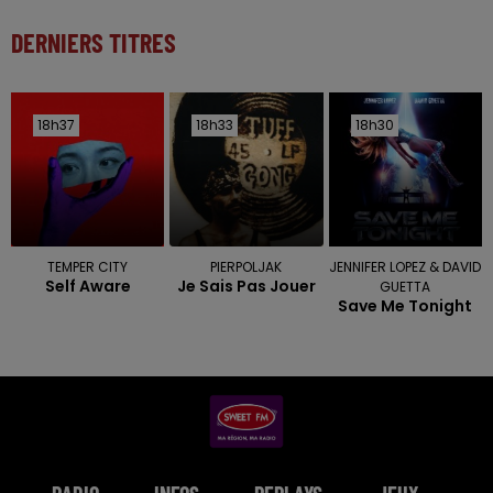
DERNIERS TITRES
18h37
18h37
18h33
18h33
18h30
18h30
TEMPER CITY
PIERPOLJAK
JENNIFER LOPEZ & DAVID
Self Aware
Je Sais Pas Jouer
GUETTA
Save Me Tonight