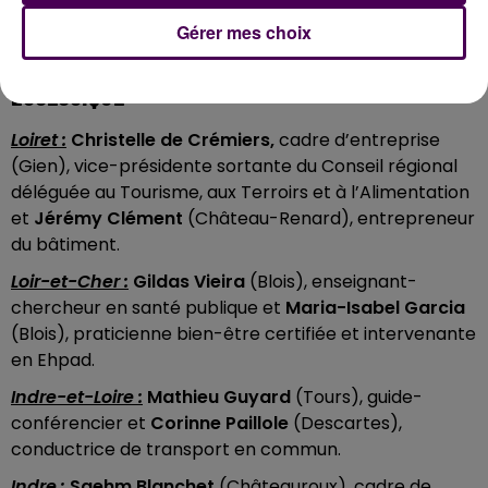
Jérémy Clément, Christelle de Crémiers et Gildas
Vieira à Blois © Nicolas Terrien
Gérer mes choix
LES BINÔMES
"TÊTES DE LISTE"
DE DÉMOCRATIE
ECOLOGIQUE
Loiret :
Christelle de Crémiers,
cadre d’entreprise
(Gien), vice-présidente sortante du Conseil régional
déléguée au Tourisme, aux Terroirs et à l’Alimentation
et
Jérémy Clément
(Château-Renard), entrepreneur
du bâtiment.
Loir-et-Cher :
Gildas Vieira
(Blois), enseignant-
chercheur en santé publique et
Maria-Isabel Garcia
(Blois), praticienne bien-être certifiée et intervenante
en Ehpad.
Indre-et-Loire :
Mathieu Guyard
(Tours), guide-
conférencier et
Corinne Paillole
(Descartes),
conductrice de transport en commun.
Indre :
Saehm Blanchet
(Châteauroux), cadre de