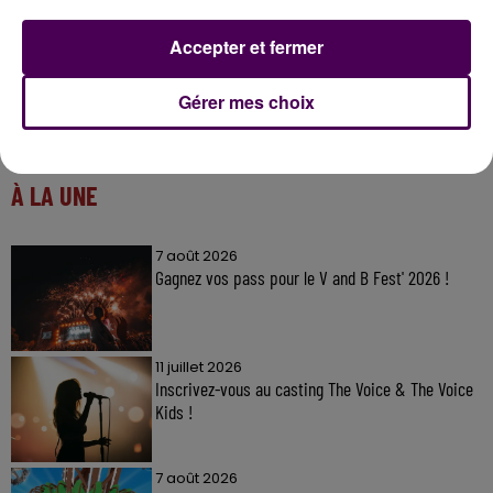
Accepter et fermer
Gérer mes choix
À LA UNE
7 août 2026
Gagnez vos pass pour le V and B Fest' 2026 !
11 juillet 2026
Inscrivez-vous au casting The Voice & The Voice
Kids !
7 août 2026