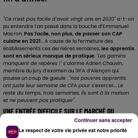
"Ce n’est pas facile d’avoir vingt ans en 2020"
a-t-on
pu entendre l’an passé dans la bouche d’Emmanuel
Macron.
Pas facile, non plus, de passer son CAP
cuisine en 2021
... A cause de la fermeture des
établissements ces dernières semaines,
les apprentis
sont en sérieux manque de pratique
.
"Les gamins
manquent de repères !"
s’alarme Adrien Chauvin,
membre du jury d’examen au 3IFA d’Alençon qui
pousse un coup de gueule :
"nos pauvres apprentis
ont juste leur semaine de CFA pour s’exercer... Le
reste du temps, trois semaines, ils sont à la maison
et ne peuvent pas pratiquer"
.
UNE ENTRÉE DIFFICILE SUR LE MARCHÉ DU
TRAVAIL
Continuer sans accepter
Le respect de votre vie privée est notre priorité
Dans ces conditions, dur dur pour ces jeunes