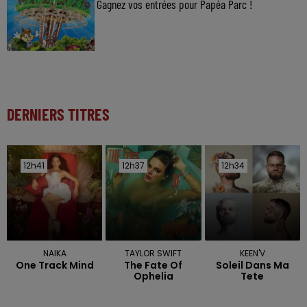
Gagnez vos entrées pour Papéa Parc !
DERNIERS TITRES
12h41
12h41
12h37
12h37
12h34
12h34
NAIKA
TAYLOR SWIFT
KEEN'V
One Track Mind
The Fate Of
Soleil Dans Ma
Ophelia
Tete