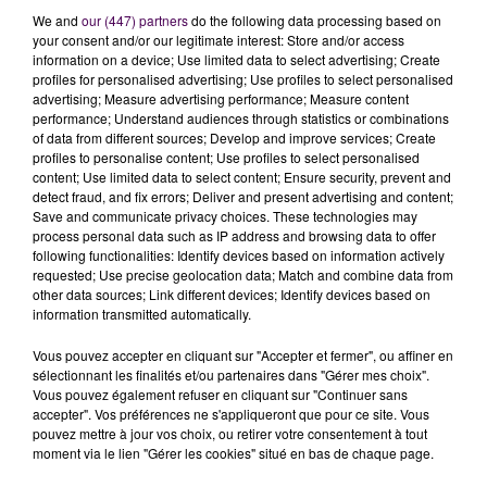
d’aborder les examens de fin d’année l’esprit serein,
We and
our (447) partners
do the following data processing based on
et beaucoup sentent le stress monter. Ce qui inquiète
your consent and/or our legitimate interest: Store and/or access
aussi celui qui est chef du restaurant alençonnais
information on a device; Use limited data to select advertising; Create
profiles for personalised advertising; Use profiles to select personalised
"L’Alezan"
, c’est
le moment de leur entrée sur le
advertising; Measure advertising performance; Measure content
marché du travail
.
"Est-ce que les professionnels ne
performance; Understand audiences through statistics or combinations
préfèreront pas prendre un apprenti qui suivra un
of data from different sources; Develop and improve services; Create
profiles to personalise content; Use profiles to select personalised
cursus normal, que d’embaucher un gamin à qui il
content; Use limited data to select content; Ensure security, prevent and
va manquer de la pratique ?"
s’interroge Adrien
detect fraud, and fix errors; Deliver and present advertising and content;
Chauvin, qui ne demande pas la réouverture
Save and communicate privacy choices. These technologies may
process personal data such as IP address and browsing data to offer
immédiate des restaurants, mais qui aimerait
following functionalities: Identify devices based on information actively
simplement que la question de l’apprentissage soit
requested; Use precise geolocation data; Match and combine data from
davantage considérée par le gouvernement. Sinon, il
other data sources; Link different devices; Identify devices based on
information transmitted automatically.
prévient :
"
C’est vraiment une jeunesse qui sera
sacrifiée
"
.
Vous pouvez accepter en cliquant sur "Accepter et fermer", ou affiner en
sélectionnant les finalités et/ou partenaires dans "Gérer mes choix".
Vous pouvez également refuser en cliquant sur "Continuer sans
Adrien Chauvin
accepter". Vos préférences ne s'appliqueront que pour ce site. Vous
pouvez mettre à jour vos choix, ou retirer votre consentement à tout
moment via le lien "Gérer les cookies" situé en bas de chaque page.