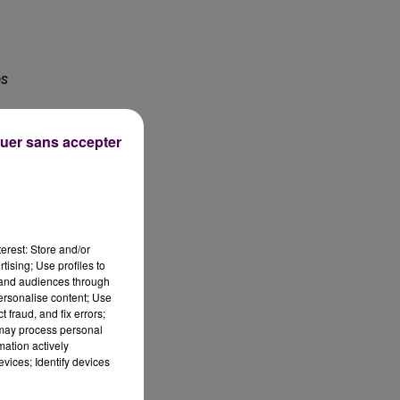
os
s
uer sans accepter
 à
erest: Store and/or
tising; Use profiles to
tand audiences through
personalise content; Use
 A
 fraud, and fix errors;
 may process personal
mation actively
je
vices; Identify devices