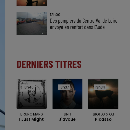
12h00
Des pompiers du Centre Val de Loire
envoyé en renfort dans l'Aude
DERNIERS TITRES
13h40
13h40
13h37
13h37
13h34
13h34
BRUNO MARS
LINH
BIGFLO & OLI
I Just Might
J'avoue
Picasso