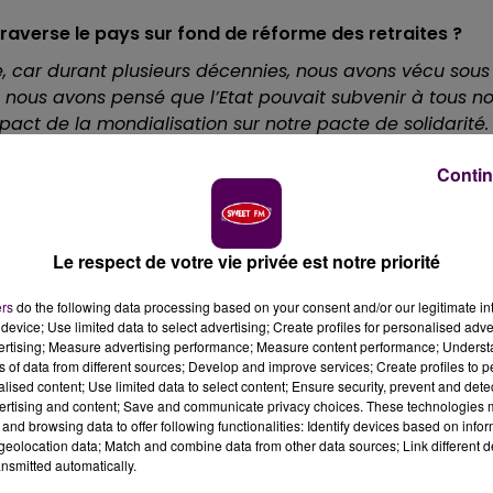
traverse le pays sur fond de réforme des retraites ?
le, car durant plusieurs décennies, nous avons vécu sous
s, nous avons pensé que l’Etat pouvait subvenir à tous n
pact de la mondialisation sur notre pacte de solidarité.
des pertes d’emploi et des difficultés pour les personne
Contin
lation, mais aussi des formations politiques et des
 dette publique était de 20% du PIB. Elle est aujourd’hui
 nécessité de réformer notre gouvernance publique
.
Le respect de votre vie privée est notre priorité
ignent les oppositions qui se manifestent depuis un
ers
do the following data processing based on your consent and/or our legitimate int
device; Use limited data to select advertising; Create profiles for personalised adver
traîné la quasi-disparition des ports français au profit
vertising; Measure advertising performance; Measure content performance; Unders
rtains conflits qui aboutissent à la disparition pure et
ns of data from different sources; Develop and improve services; Create profiles to 
de contre cela. Nous avons tous les atouts pour réussir.
alised content; Use limited data to select content; Ensure security, prevent and detect
ertising and content; Save and communicate privacy choices. These technologies
le qu’elle est proposée, c’est-à-dire un régime universel
and browsing data to offer following functionalities: Identify devices based on infor
 parait être une bonne réforme. Cela fait vingt ans que 
eolocation data; Match and combine data from other data sources; Link different de
nsmitted automatically.