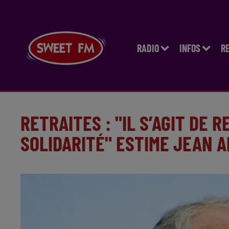
RADIO
INFOS
R
RETRAITES : "IL S’AGIT DE 
SOLIDARITÉ" ESTIME JEAN 