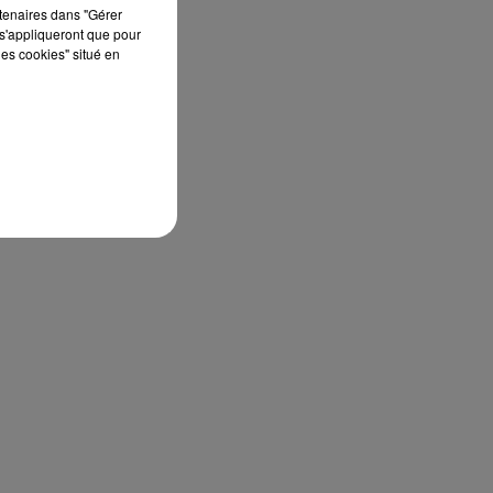
rtenaires dans "Gérer
s'appliqueront que pour
les cookies" situé en
l
e