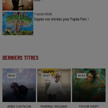
7 août 2026
Gagnez vos entrées pour Papéa Parc !
DERNIERS TITRES
9h41
9h41
9h37
9h37
9h34
9h34
ADELE CASTILLON
PHARRELL WILLIAMS
TAYLOR SWIFT