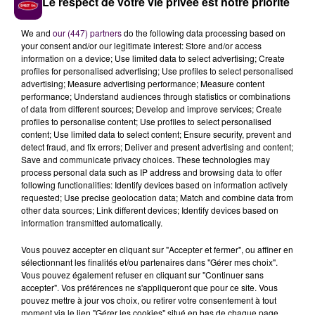
Le respect de votre vie privée est notre priorité
endommagés encore présents sur le site. Un
confinement de ces derniers est envisagé.
We and
our (447) partners
do the following data processing based on
your consent and/or our legitimate interest: Store and/or access
Une nouvelle manifestation dans le centre-ville
information on a device; Use limited data to select advertising; Create
Après un premier rassemblement organisé la veille,
profiles for personalised advertising; Use profiles to select personalised
advertising; Measure advertising performance; Measure content
plusieurs milliers de manifestants se sont de nouveau
performance; Understand audiences through statistics or combinations
rassemblés ce mardi devant le palais de justice de
of data from different sources; Develop and improve services; Create
Rouen. Ils ont une nouvelle fois exigé que les autorités
profiles to personalise content; Use profiles to select personalised
content; Use limited data to select content; Ensure security, prevent and
compétentes fassent preuve de la
"transparence la
detect fraud, and fix errors; Deliver and present advertising and content;
plus totale"
après la catastrophe. Plus d'une
Save and communicate privacy choices. These technologies may
quarantaine de plaintes ont été déposées dans la
process personal data such as IP address and browsing data to offer
following functionalities: Identify devices based on information actively
foulée de l'incendie du site industriel implanté aux
requested; Use precise geolocation data; Match and combine data from
portes de la capitale seinomarine.
other data sources; Link different devices; Identify devices based on
information transmitted automatically.
#incendie
#Lubrizol
�~�️ Le point de situation et les résultats des
Vous pouvez accepter en cliquant sur "Accepter et fermer", ou affiner en
sélectionnant les finalités et/ou partenaires dans "Gérer mes choix".
analyses sont consultables sur le site de la
Vous pouvez également refuser en cliquant sur "Continuer sans
préfecture
https://t.co/ZpyuJqw5SC
accepter". Vos préférences ne s'appliqueront que pour ce site. Vous
pouvez mettre à jour vos choix, ou retirer votre consentement à tout
— Préfet de la Seine-Maritime (@Prefet76)
October
moment via le lien "Gérer les cookies" situé en bas de chaque page.