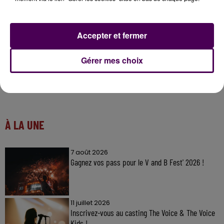
1, 2019
Accepter et fermer
Gérer mes choix
À LA UNE
7 août 2026
Gagnez vos pass pour le V and B Fest' 2026 !
11 juillet 2026
Inscrivez-vous au casting The Voice & The Voice
Kids !