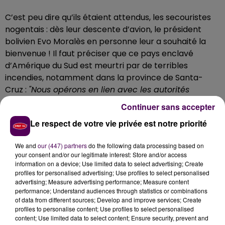
C’est peu dire qu’ils étaient attendus, les secouristes
nogentais : dès leur descente d’avion, le président
bolivien Evo Moralès en personne leur a souhaité la
bienvenue ! Il faut préciser que ce pays enclavé
d’Amérique du Sud est meurtri par de terribles
incendies, notamment dans la province de Santa-
Cruz :
"Nous opérons en lien avec les autorités
locales établies dans la région de San Ignacio de
Continuer sans accepter
Velasco"
explique le colonel Vincent Tissier,
Le respect de votre vie privée est notre priorité
commandant de l’Unité d’instruction et d’intervention
de la sécurité civile n°1 depuis juin dernier.
We and
our (447) partners
do the following data processing based on
Bientôt le retour dans le Perche... pour certains !
your consent and/or our legitimate interest: Store and/or access
information on a device; Use limited data to select advertising; Create
"Quatre villages ont été sauvés à l’est du pays, à la
profiles for personalised advertising; Use profiles to select personalised
advertising; Measure advertising performance; Measure content
frontière avec le Brésil et le Paraguay"
poursuit le
performance; Understand audiences through statistics or combinations
gradé dont les hommes et femmes ont activement
of data from different sources; Develop and improve services; Create
participé à l’extinction de plusieurs centaines
profiles to personalise content; Use profiles to select personalised
content; Use limited data to select content; Ensure security, prevent and
d’hectares de feu. Mais la mission s’achève, et les