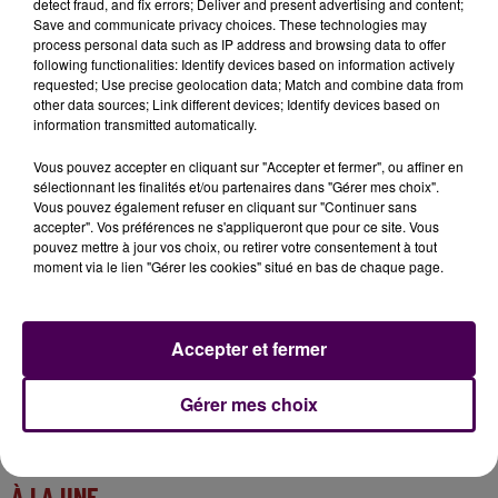
detect fraud, and fix errors; Deliver and present advertising and content;
militaires sauveteurs devraient regagner leur
Save and communicate privacy choices. These technologies may
cantonnement nogentais entre le 2 et le 4 octobre
process personal data such as IP address and browsing data to offer
following functionalities: Identify devices based on information actively
:
"Ce n’est pas encore clairement défini, mais il est
requested; Use precise geolocation data; Match and combine data from
possible que certains hommes restent sur place
other data sources; Link different devices; Identify devices based on
pour dispenser de la formation",
car les militaires de
information transmitted automatically.
la sécurité civile jouissent d’un savoir-faire reconnu et
Vous pouvez accepter en cliquant sur "Accepter et fermer", ou affiner en
de compétences qui semblent faire défaut sur place.
sélectionnant les finalités et/ou partenaires dans "Gérer mes choix".
Déjà l’an dernier, les sapeurs-sauveteurs étaient en
Vous pouvez également refuser en cliquant sur "Continuer sans
accepter". Vos préférences ne s'appliqueront que pour ce site. Vous
Suède, puis au Chili pour des feux de forêt en 2017.
pouvez mettre à jour vos choix, ou retirer votre consentement à tout
moment via le lien "Gérer les cookies" situé en bas de chaque page.
Accepter et fermer
Gérer mes choix
À LA UNE