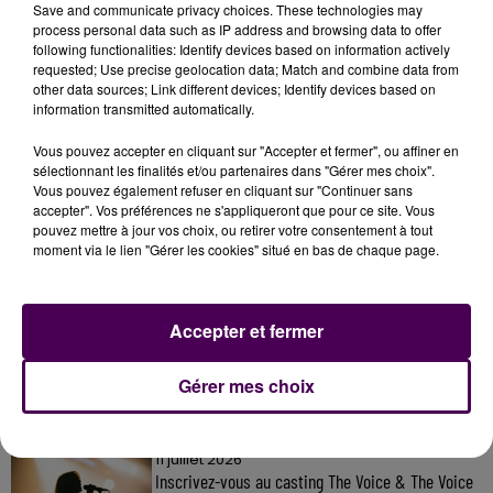
Écouter le podcast
Save and communicate privacy choices. These technologies may
process personal data such as IP address and browsing data to offer
following functionalities: Identify devices based on information actively
requested; Use precise geolocation data; Match and combine data from
other data sources; Link different devices; Identify devices based on
information transmitted automatically.
Vous pouvez accepter en cliquant sur "Accepter et fermer", ou affiner en
sélectionnant les finalités et/ou partenaires dans "Gérer mes choix".
Vous pouvez également refuser en cliquant sur "Continuer sans
accepter". Vos préférences ne s'appliqueront que pour ce site. Vous
pouvez mettre à jour vos choix, ou retirer votre consentement à tout
moment via le lien "Gérer les cookies" situé en bas de chaque page.
À LA UNE
Accepter et fermer
7 août 2026
Gagnez vos pass pour le V and B Fest' 2026 !
Gérer mes choix
11 juillet 2026
Inscrivez-vous au casting The Voice & The Voice