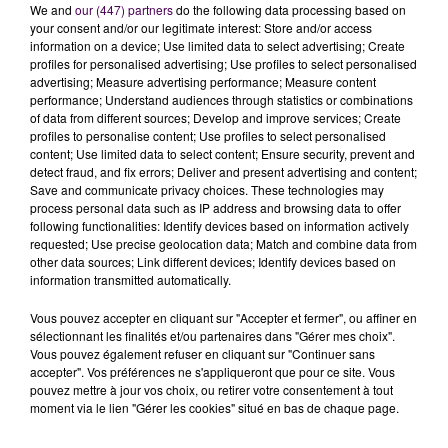
un concert, il s’est installé au piano et a commencé
We and
our (447) partners
do the following data processing based on
à chanter. Ce jour-là, il s’est passé quelque chose de
your consent and/or our legitimate interest: Store and/or access
information on a device; Use limited data to select advertising; Create
spécial.
Pierre s’est rendu compte qu’il pouvait plaire
profiles for personalised advertising; Use profiles to select personalised
au public"
raconte Céline Manceau. En parallèle, le
advertising; Measure advertising performance; Measure content
jeune homme enregistre également des reprises qu’il
performance; Understand audiences through statistics or combinations
of data from different sources; Develop and improve services; Create
publie sur Youtube. Des vidéos qui vont attirer
profiles to personalise content; Use profiles to select personalised
l’attention de l’équipe de The Voice.
content; Use limited data to select content; Ensure security, prevent and
detect fraud, and fix errors; Deliver and present advertising and content;
Les hésitations du départ
Save and communicate privacy choices. These technologies may
process personal data such as IP address and browsing data to offer
Contacté par les
"casteurs"
de The Voice, le Sarthois
following functionalities: Identify devices based on information actively
se montre au départ un peu réticent à l’idée de se
requested; Use precise geolocation data; Match and combine data from
other data sources; Link different devices; Identify devices based on
lancer dans l’aventure :
"Comme beaucoup d’artistes,
information transmitted automatically.
il avait peur d’être enfermé dans quelque chose qui
ne lui ressemble pas. Il a fallu apprendre à se
Vous pouvez accepter en cliquant sur "Accepter et fermer", ou affiner en
connaître et lui donner des assurances pour qu’il
sélectionnant les finalités et/ou partenaires dans "Gérer mes choix".
Vous pouvez également refuser en cliquant sur "Continuer sans
accepte de participer"
explique Bruno Berberes. Le
accepter". Vos préférences ne s'appliqueront que pour ce site. Vous
directeur de casting de l’émission a tout de suite été
pouvez mettre à jour vos choix, ou retirer votre consentement à tout
séduit par le talent de Pierre Danaë :
"Ce qui nous a
moment via le lien "Gérer les cookies" situé en bas de chaque page.
plu, c’est son élégance. C’est un musicien profond