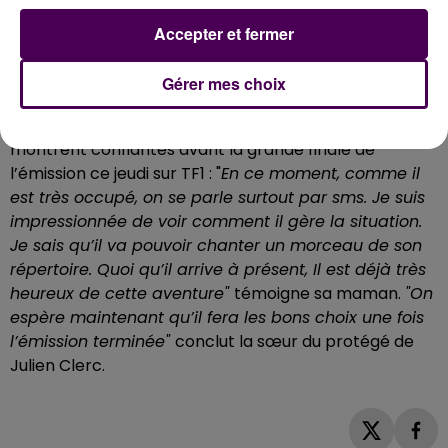
avec une culture intense. Il faisait partie de mes
Accepter et fermer
favoris"
ajoute Bruno Berberes.
Faire les bons choix après l’émission
Gérer mes choix
Présentes sur le plateau pour l’encourager lors de la
demi-finale, les deux proches de Pierre Danaë se
montrent confiantes avant la grande finale de
l’émission ce jeudi sur TF1 : "
En ce moment, comme il
est très occupé, on se parle surtout par sms. Je suis
impressionnée de voir comment il gère la situation.
Je sais qu’il va pouvoir chanter un morceau de son
répertoire. Quoi qu’il arrive à présent, Il est déjà très
heureux de cette aventure"
témoigne sa maman.
"On
espère maintenant qu’il fera les bons choix une fois
l’émission terminée"
conclut la sœur du protégé de
Julien Clerc.