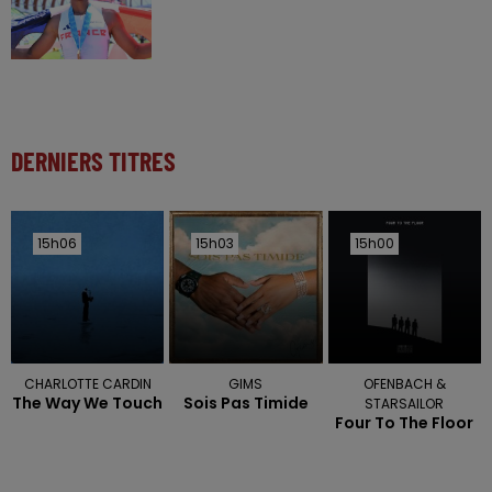
DERNIERS TITRES
15h06
15h06
15h03
15h03
15h00
15h00
CHARLOTTE CARDIN
GIMS
OFENBACH &
The Way We Touch
Sois Pas Timide
STARSAILOR
Four To The Floor