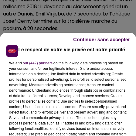
millésime 2018 : il devance au classement général un
autre Danois, Emil Vinjebo, de 7 secondes. Le Tchèque
Josef Cerny termine sur la troisième marche du
podium, à 20 secondes.
Tony Hurel et les Français ont bien resisté
Continuer sans accepter
Le premier Français au classement général est Tony
Le respect de votre vie privée est notre priorité
Hurel, pensionnaire de la formation Sojasun, qui après
We and
our (447) partners
do the following data processing based on
s'être octroyé une victoire d'étape à Vendôme, se
your consent and/or our legitimate interest: Store and/or access
classe 4e à 1'54 du vainqueur. Si, à son image, les
information on a device; Use limited data to select advertising; Create
écuries françaises ont bien resisté, il faut reconnaître
profiles for personalised advertising; Use profiles to select personalised
advertising; Measure advertising performance; Measure content
que ce sont les engagés danois qui ont largement
performance; Understand audiences through statistics or combinations
dominé l’épreuve internationale. A présent, tout le
of data from different sources; Develop and improve services; Create
monde pédale vers la 60e !
profiles to personalise content; Use profiles to select personalised
content; Use limited data to select content; Ensure security, prevent and
detect fraud, and fix errors; Deliver and present advertising and content;
Save and communicate privacy choices. These technologies may
process personal data such as IP address and browsing data to offer
following functionalities: Identify devices based on information actively
requested; Use precise geolocation data; Match and combine data from