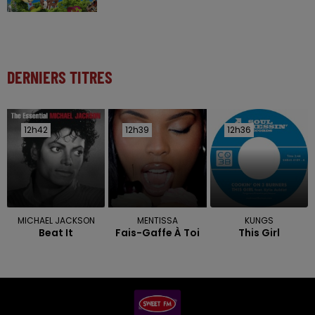
DERNIERS TITRES
12h42
12h42
12h39
12h39
12h36
12h36
MICHAEL JACKSON
MENTISSA
KUNGS
Beat It
Fais-Gaffe À Toi
This Girl