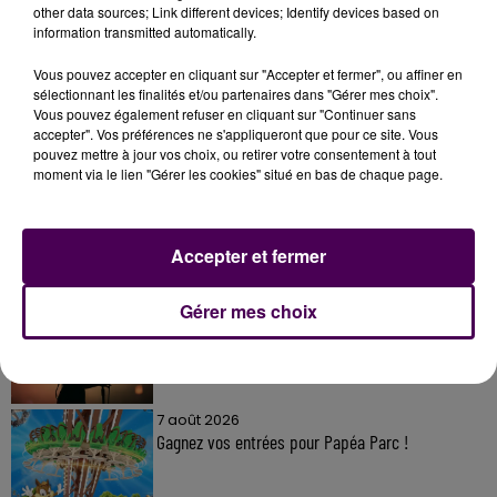
other data sources; Link different devices; Identify devices based on
information transmitted automatically.
Vous pouvez accepter en cliquant sur "Accepter et fermer", ou affiner en
sélectionnant les finalités et/ou partenaires dans "Gérer mes choix".
Vous pouvez également refuser en cliquant sur "Continuer sans
À LA UNE
accepter". Vos préférences ne s'appliqueront que pour ce site. Vous
pouvez mettre à jour vos choix, ou retirer votre consentement à tout
moment via le lien "Gérer les cookies" situé en bas de chaque page.
7 août 2026
Gagnez vos pass pour le V and B Fest' 2026 !
Accepter et fermer
11 juillet 2026
Gérer mes choix
Inscrivez-vous au casting The Voice & The Voice
Kids !
7 août 2026
Gagnez vos entrées pour Papéa Parc !