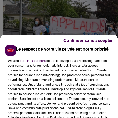
Continuer sans accepter
Le respect de votre vie privée est notre priorité
We and
our (447) partners
do the following data processing based on
your consent and/or our legitimate interest: Store and/or access
information on a device; Use limited data to select advertising; Create
profiles for personalised advertising; Use profiles to select personalised
Les soignants de réanimation ont défilé jusqu'à l'ARS
advertising; Measure advertising performance; Measure content
performance; Understand audiences through statistics or combinations
© Nicolas Terrien
of data from different sources; Develop and improve services; Create
GRÈVE RECONDUITE CE MERCREDI
profiles to personalise content; Use profiles to select personalised
content; Use limited data to select content; Ensure security, prevent and
detect fraud, and fix errors; Deliver and present advertising and content;
La liste des revendications est longue, à l’image des
Save and communicate privacy choices. These technologies may
jours et des nuits passés dans
un service de
process personal data such as IP address and browsing data to offer
following functionalities: Identify devices based on information actively