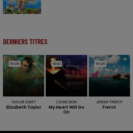
DERNIERS TITRES
5h36
5h36
5h31
5h31
5h29
5h29
TAYLOR SWIFT
CELINE DION
JEREMY FREROT
Elizabeth Taylor
My Heart Will Go
Frerot
On