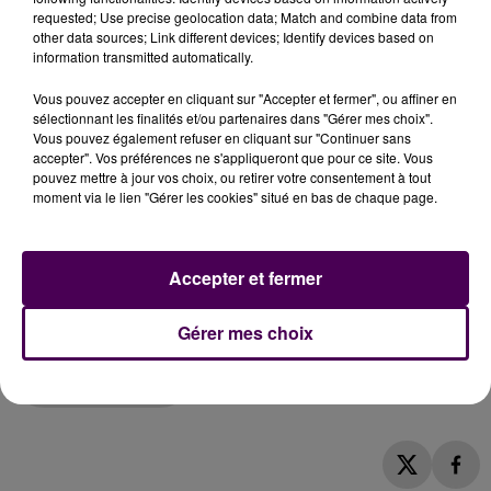
réanimation sur-sollicité ces derniers mois
. Le ratio
requested; Use precise geolocation data; Match and combine data from
soignants/patients est également pointé du doigt.
other data sources; Link different devices; Identify devices based on
"Habituellement, c’est une infirmière pour deux
information transmitted automatically.
patients et demi. Maintenant, c’est pour trois, voire
Vous pouvez accepter en cliquant sur "Accepter et fermer", ou affiner en
plus !"
souligne Marianne Lhoste. Une rencontre a eu
sélectionnant les finalités et/ou partenaires dans "Gérer mes choix".
lieu vendredi dernier avec la direction de l’hôpital de
Vous pouvez également refuser en cliquant sur "Continuer sans
Blois, puis une autre avec l’antenne de l’ARS en Loir-
accepter". Vos préférences ne s'appliqueront que pour ce site. Vous
pouvez mettre à jour vos choix, ou retirer votre consentement à tout
et-Cher. Mais pour Virginie Buisson,
le compte n’y est
moment via le lien "Gérer les cookies" situé en bas de chaque page.
pas
:
"Nous n’avons eu que des propositions évasives
et pas de réponses concrètes".
Le mouvement de
grève est donc reconduit pour ce mercredi au centre
Accepter et fermer
hospitalier blésois. Une action symbolique, puisque les
personnels de réanimation sont assignés.
Gérer mes choix
Marianne Lhoste