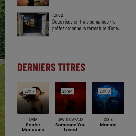
12h02
Deux rixes en trois semaines : le
préfet ordonne la fermeture d'une...
DERNIERS TITRES
23h17
23h17
23h14
23h14
23h10
23h10
ORIA
LEWIS CAPALDI
DISIZ
Soirée
Someone You
Maniac
Mondaine
Loved