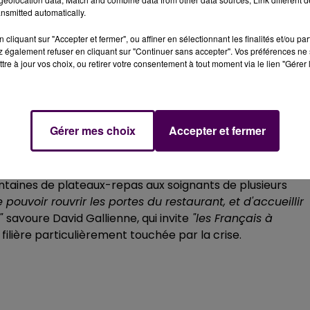
é
"un ascenseur émotionnel et une aventure
nsmitted automatically.
emettre en question:
"On ne parle plus d’étoiles quand on
 a laissé son équipe gérer le restaurant eurois
durant les
cliquant sur "Accepter et fermer", ou affiner en sélectionnant les finalités et/ou pa
 également refuser en cliquant sur "Continuer sans accepter". Vos préférences ne 
tre à jour vos choix, ou retirer votre consentement à tout moment via le lien "Gérer 
Gérer mes choix
Accepter et fermer
ar l’épidémie de
"Covid-19",
aura aussi été marquée par
l
t trois mois. Une période durant laquelle le chef a
centaines de plateaux-repas aux soignants de plusieurs
 pouvoir rouvrir les portes du restaurant, et d'accueillir
s"
savoure David Gallienne, qui invite
"les Français à
 filière particulièrement touchée par la crise.