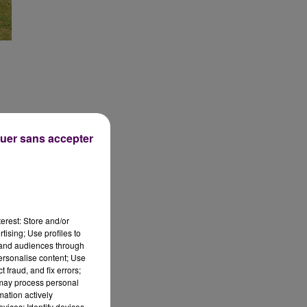
uer sans accepter
a
é
erest: Store and/or
tising; Use profiles to
tand audiences through
personalise content; Use
 fraud, and fix errors;
 may process personal
mation actively
e
vices; Identify devices