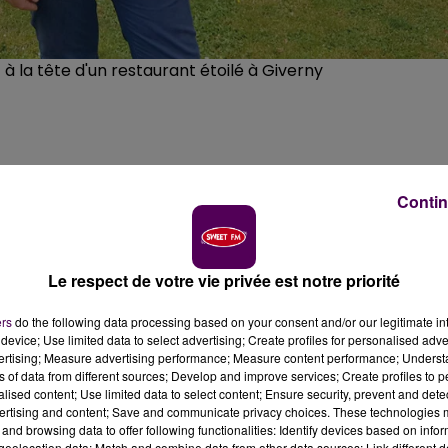
à la tête d'un restaurant étoilé à Giverny
 La réponse ce mercredi soir. Parmi les deux finalistes
Contin
e. Originaire de Condé-sur-Sarthe, il est également à l
 Giverny.
Le respect de votre vie privée est notre priorité
ostées durant le confinement, livre son verdict ce
istes de la onzième édition du programme culinaire, diffus
ers
do the following data processing based on your consent and/or our legitimate int
enne est également à la tête du
"Jardin des Plumes"
, un
device; Use limited data to select advertising; Create profiles for personalised adver
vertising; Measure advertising performance; Measure content performance; Unders
ns of data from different sources; Develop and improve services; Create profiles to 
alised content; Use limited data to select content; Ensure security, prevent and detect
ertising and content; Save and communicate privacy choices. These technologies
and browsing data to offer following functionalities: Identify devices based on infor
gion avant de poser ses fourneaux dans le village du peintr
eolocation data; Match and combine data from other data sources; Link different de