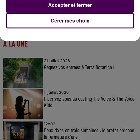
Accepter et fermer
Gérer mes choix
À LA UNE
31 juillet 2026
Gagnez vos entrées à Terra Botanica !
11 juillet 2026
Inscrivez-vous au casting The Voice & The Voice
Kids !
12h02
Deux rixes en trois semaines : le préfet ordonne
la fermeture d'une...