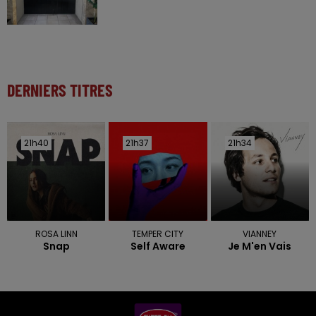
DERNIERS TITRES
21h40
21h40
21h37
21h37
21h34
21h34
ROSA LINN
TEMPER CITY
VIANNEY
Snap
Self Aware
Je M'en Vais