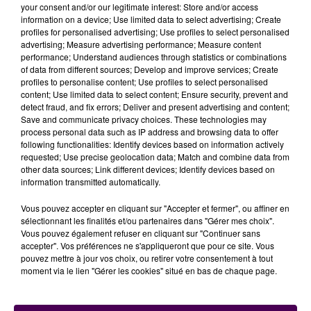
your consent and/or our legitimate interest: Store and/or access
croissance : plus de 100 000 bicyclettes assistées ont
information on a device; Use limited data to select advertising; Create
été vendues en France en 2015, soit une augmentation
profiles for personalised advertising; Use profiles to select personalised
de 15% par rapport à l’année précédente. En
advertising; Measure advertising performance; Measure content
performance; Understand audiences through statistics or combinations
témoigne le succès de l’entreprise sarthoise ouverte il
of data from different sources; Develop and improve services; Create
y a huit ans :
"Du fait de notre ancienneté, nous
profiles to personalise content; Use profiles to select personalised
sommes l’un des plus gros distributeurs de vélos
content; Use limited data to select content; Ensure security, prevent and
detect fraud, and fix errors; Deliver and present advertising and content;
électriques en France. On comptabilise 10 000 clients
Save and communicate privacy choices. These technologies may
dans toute l’Europe voire plus loin. Dans quelques
process personal data such as IP address and browsing data to offer
jours, nous ouvrirons un deuxième magasin à Tours,
following functionalities: Identify devices based on information actively
requested; Use precise geolocation data; Match and combine data from
puis un troisième, un quatrième et un cinquième"
other data sources; Link different devices; Identify devices based on
conclut Joffrey Dronne, qui emploie actuellement une
information transmitted automatically.
dizaine de salariés.
Vous pouvez accepter en cliquant sur "Accepter et fermer", ou affiner en
sélectionnant les finalités et/ou partenaires dans "Gérer mes choix".
Écouter le podcast
Vous pouvez également refuser en cliquant sur "Continuer sans
accepter". Vos préférences ne s'appliqueront que pour ce site. Vous
pouvez mettre à jour vos choix, ou retirer votre consentement à tout
moment via le lien "Gérer les cookies" situé en bas de chaque page.