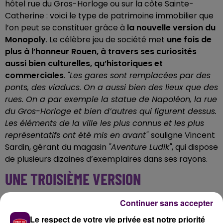
hôtel rue du Gros-Horloge ou sur la côte Sainte-
Catherine : voici le type de patrimoine immobilier que
l’on peut se constituer grâce à
la nouvelle version du
Monopoly
. Le célèbre jeu de société met
une fois de
plus à l’honneur Rouen, à travers ses curiosités
aussi bien culturelles, qu’historiques et
commerciales
.
"Les gares sont remplacées par des
ponts, des viaducs. On a aussi bien des lieux que des
rues. On a par exemple la statue de Napoléon, la rue
du Gros-Horloge et bien d’autres qui figurent dessus.
Les éléments de la ville les plus connus et les plus
représentatifs ont été mis en avant"
souligne Vincent
Sardin, gérant du magasin
"Aventure Ludik"
, qui dispose
de plusieurs dizaines d’exemplaires dans ses rayons.
UNE TROISIÈME VERSION
Alors que la demande pour ce jeu est constante,
Continuer sans accepter
plusieurs structures commerciales apparaissent
Le respect de votre vie privée est notre priorité