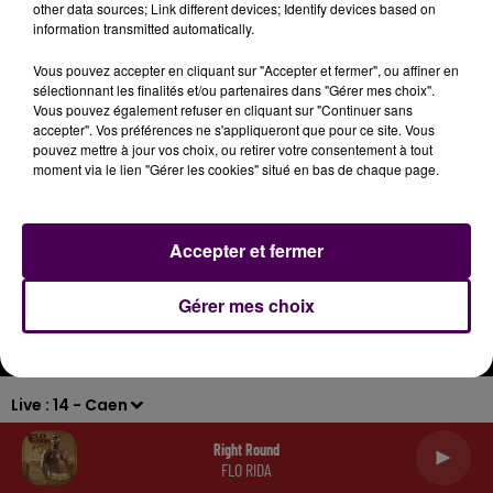
other data sources; Link different devices; Identify devices based on
information transmitted automatically.
Vous pouvez accepter en cliquant sur "Accepter et fermer", ou affiner en
sélectionnant les finalités et/ou partenaires dans "Gérer mes choix".
Vous pouvez également refuser en cliquant sur "Continuer sans
Mentions légales
Politique de confidentialité
accepter". Vos préférences ne s'appliqueront que pour ce site. Vous
pouvez mettre à jour vos choix, ou retirer votre consentement à tout
Conditions générales d'utilisation
Cookies
Plan du site
moment via le lien "Gérer les cookies" situé en bas de chaque page.
Archives
2026
2025
2024
2023
2022
Accepter et fermer
Gérer mes choix
Live :
14 - Caen
Right Round
FLO RIDA