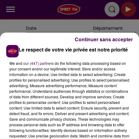
Date
Département
Continuer sans accepter
Le respect de votre vie privée est notre priorité
We and
our (447) partners
do the following data processing based on
Rechercher
your consent and/or our legitimate interest: Store and/or access
information on a device; Use limited data to select advertising; Create
profiles for personalised advertising; Use profiles to select personalised
advertising; Measure advertising performance; Measure content
performance; Understand audiences through statistics or combinations
of data from different sources; Develop and improve services; Create
profiles to personalise content; Use profiles to select personalised
content; Use limited data to select content; Ensure security, prevent and
detect fraud, and fix errors; Deliver and present advertising and content;
Save and communicate privacy choices. These technologies may
RADIO
INFOS
REPLAYS
JEUX
process personal data such as IP address and browsing data to offer
following functionalities: Identify devices based on information actively
requested; Use precise geolocation data; Match and combine data from
SORTIES
CONTACT