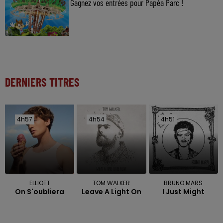
Gagnez vos entrées pour Papéa Parc !
DERNIERS TITRES
4h57
4h57
4h54
4h54
4h51
4h51
ELLIOTT
TOM WALKER
BRUNO MARS
On S'oubliera
Leave A Light On
I Just Might