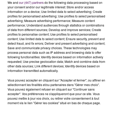
We and
our (447) partners
do the following data processing based on
your consent and/or our legitimate interest: Store and/or access
information on a device; Use limited data to select advertising; Create
profiles for personalised advertising; Use profiles to select personalised
advertising; Measure advertising performance; Measure content
performance; Understand audiences through statistics or combinations
of data from different sources; Develop and improve services; Create
REPORT DU FEU D'ARTIFICE DE CAEN
profiles to personalise content; Use profiles to select personalised
content; Use limited data to select content; Ensure security, prevent and
detect fraud, and fix errors; Deliver and present advertising and content;
Save and communicate privacy choices. These technologies may
process personal data such as IP address and browsing data to offer
following functionalities: Identify devices based on information actively
requested; Use precise geolocation data; Match and combine data from
other data sources; Link different devices; Identify devices based on
information transmitted automatically.
Vous pouvez accepter en cliquant sur "Accepter et fermer", ou affiner en
sélectionnant les finalités et/ou partenaires dans "Gérer mes choix".
Vous pouvez également refuser en cliquant sur "Continuer sans
accepter". Vos préférences ne s'appliqueront que pour ce site. Vous
pouvez mettre à jour vos choix, ou retirer votre consentement à tout
moment via le lien "Gérer les cookies" situé en bas de chaque page.
VIGILANCE ROUGE CANICULE DÈS CE SAMEDI MIDI DANS L'ORNE