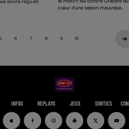
le match nul contre Orléans au
ous avons reçu en
cœur d'une saison mauvaise....
5
6
7
8
9
10
INFOS
REPLAYS
JEUX
SORTIES
CON