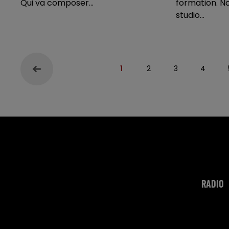
Qui va composer...
formation. N
studio...
1
2
3
4
RADIO