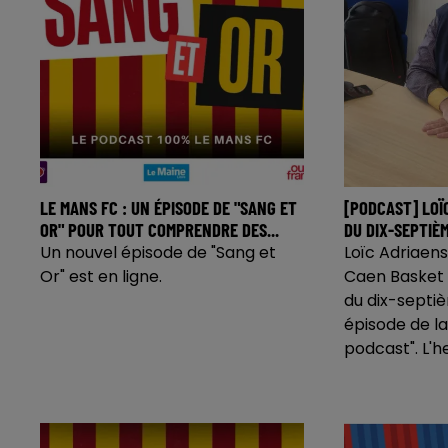
LE MANS FC : UN ÉPISODE DE "SANG ET
[PODCAST] LOÏ
OR" POUR TOUT COMPRENDRE DES...
DU DIX-SEPTIÈM
Un nouvel épisode de "Sang et
Loïc Adriaens
Or" est en ligne.
Caen Basket C
du dix-septi
épisode de la
podcast". L'he