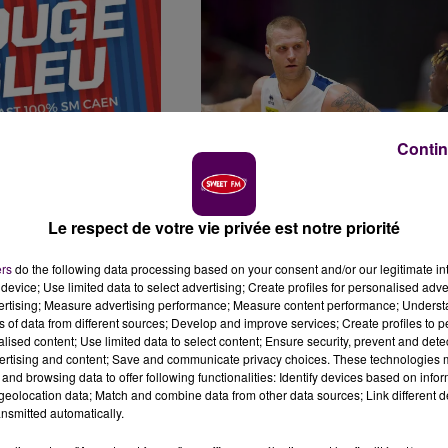
Contin
Le respect de votre vie privée est notre priorité
S DE SUITE POUR
[PODCAST] L’ANCIEN CAENNAIS
ers
do the following data processing based on your consent and/or our legitimate int
BÉ BOLUMBU DÉCISIF,
GAËTAN CLERC INVITÉ DU SEIZIÈME
device; Use limited data to select advertising; Create profiles for personalised adver
ÉPISODE...
vertising; Measure advertising performance; Measure content performance; Unders
ns of data from different sources; Develop and improve services; Create profiles to 
isode de "Rouge et
Gaëtan Clerc, capitaine du Sta
alised content; Use limited data to select content; Ensure security, prevent and detect
cast 100% SM Caen"
Rochelais Basket, futur
ertising and content; Save and communicate privacy choices. These technologies
e en ligne. Retour sur
adversaire du Caen Basket
and browsing data to offer following functionalities: Identify devices based on infor
eolocation data; Match and combine data from other data sources; Link different de
ières victoires de
Calvados, est l’invité du seizièm
nsmitted automatically.
ur la récente...
épisode de "CBC, le Podcast".