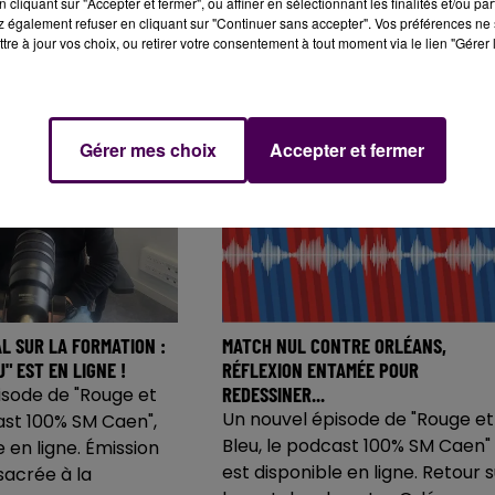
cliquant sur "Accepter et fermer", ou affiner en sélectionnant les finalités et/ou pa
 également refuser en cliquant sur "Continuer sans accepter". Vos préférences ne 
tre à jour vos choix, ou retirer votre consentement à tout moment via le lien "Gérer 
Gérer mes choix
Accepter et fermer
L SUR LA FORMATION :
MATCH NUL CONTRE ORLÉANS,
" EST EN LIGNE !
RÉFLEXION ENTAMÉE POUR
REDESSINER...
isode de "Rouge et
Un nouvel épisode de "Rouge et
ast 100% SM Caen",
Bleu, le podcast 100% SM Caen"
e en ligne. Émission
est disponible en ligne. Retour s
sacrée à la