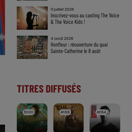
11 juillet 2026
Inscrivez-vous au casting The Voice
& The Voice Kids !
4 août 2026
Honfleur : réouverture du quai
Sainte-Catherine le 8 août
TITRES DIFFUSÉS
5h00
5h00
4h56
4h56
4h54
4h54