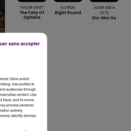
TAYLOR SWIFT
FLO RIDA
JULIEN LIEB &
The Fate Of
Right Round
OTTA
Ophelia
Dis-Moi Ou
uer sans accepter
erest: Store and/or
tising; Use profiles to
tand audiences through
personalise content; Use
de
 fraud, and fix errors;
 may process personal
mation actively
vices; Identify devices
e