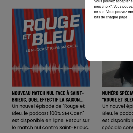
Vous pouvez accepter en 
mes choix". Vous pouvez
ce site. Vous pouvez met
bas de chaque page.
NOUVEAU MATCH NUL FACE À SAINT-
NUMÉRO SPÉCIA
BRIEUC, QUEL EFFECTIF LA SAISON...
"ROUGE ET BLEU
Un nouvel épisode de "Rouge et
Un nouvel ép
Bleu, le podcast 100% SM Caen"
Bleu, le podc
est disponible en ligne. Retour sur
est disponibl
le match nul contre Saint-Brieuc.
spéciale con