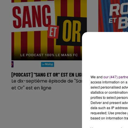
[PODCAST] "SANG ET OR" EST EN LIGNE
DEUX VICTOIRE
We and
our (447) partn
MALHERBE, DIA
Le dix-septième épisode de "Sang
access information on a 
PRISE...
et Or" est en ligne
select personalised ad
statistics or combinatio
Un nouvel ép
profiles to select person
Bleu, le pod
Deliver and present adv
est disponibl
data such as IP address 
requested; Use precise g
les deux dern
based on information tra
Malherbe et s