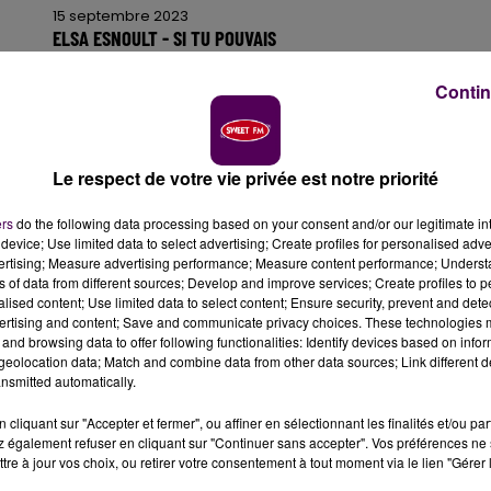
15 septembre 2023
ELSA ESNOULT - SI TU POUVAIS
Contin
Le respect de votre vie privée est notre priorité
ers
do the following data processing based on your consent and/or our legitimate int
device; Use limited data to select advertising; Create profiles for personalised adver
vertising; Measure advertising performance; Measure content performance; Unders
ns of data from different sources; Develop and improve services; Create profiles to 
alised content; Use limited data to select content; Ensure security, prevent and detect
ertising and content; Save and communicate privacy choices. These technologies
and browsing data to offer following functionalities: Identify devices based on infor
eolocation data; Match and combine data from other data sources; Link different de
nsmitted automatically.
cliquant sur "Accepter et fermer", ou affiner en sélectionnant les finalités et/ou pa
 également refuser en cliquant sur "Continuer sans accepter". Vos préférences ne 
15 septembre 2023
tre à jour vos choix, ou retirer votre consentement à tout moment via le lien "Gérer 
LOUANE - PARDONNE-MOI