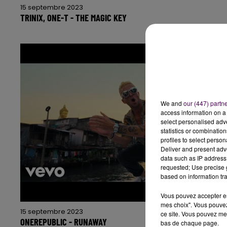
15 septembre 2023
TRINIX, ONE-T - THE MAGIC KEY
We and
our (447) partn
access information on a 
select personalised ad
statistics or combinatio
profiles to select person
Deliver and present adv
data such as IP address 
requested; Use precise g
based on information tra
Vous pouvez accepter en 
mes choix". Vous pouvez
15 septembre 2023
ce site. Vous pouvez met
ONEREPUBLIC - RUNAWAY
bas de chaque page.