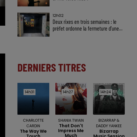
12h02
Deux rixes en trois semaines : le
préfet ordonne la fermeture d'une...
DERNIERS TITRES
14h31
14h31
14h27
14h27
14h24
14h24
CHARLOTTE
SHANIA TWAIN
BIZARRAP &
That Don't
CARDIN
DADDY YANKEE
Impress Me
The Way We
Bizarrap
Much
Touch
Music Session