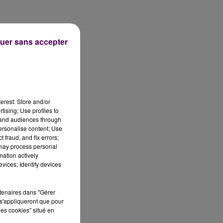
uer sans accepter
erest: Store and/or
tising; Use profiles to
tand audiences through
personalise content; Use
 fraud, and fix errors;
 may process personal
mation actively
vices; Identify devices
rtenaires dans "Gérer
s'appliqueront que pour
les cookies" situé en