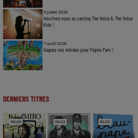
11 juillet 2026
Inscrivez-vous au casting The Voice & The Voice
Kids !
7 août 2026
Gagnez vos entrées pour Papéa Parc !
DERNIERS TITRES
16h36
16h36
16h33
16h33
16h30
16h30