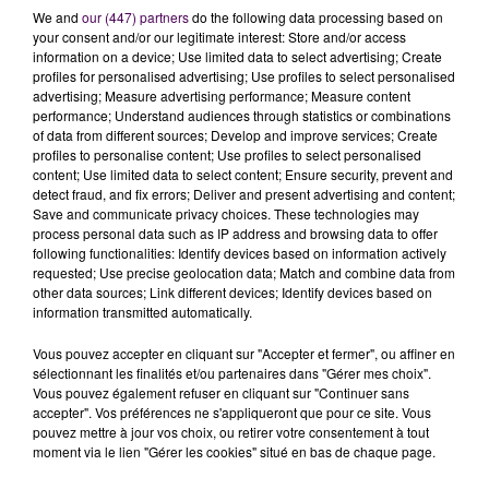
We and
our (447) partners
do the following data processing based on
your consent and/or our legitimate interest: Store and/or access
information on a device; Use limited data to select advertising; Create
profiles for personalised advertising; Use profiles to select personalised
advertising; Measure advertising performance; Measure content
performance; Understand audiences through statistics or combinations
of data from different sources; Develop and improve services; Create
profiles to personalise content; Use profiles to select personalised
content; Use limited data to select content; Ensure security, prevent and
TITRES DIFFUSÉS
detect fraud, and fix errors; Deliver and present advertising and content;
Save and communicate privacy choices. These technologies may
process personal data such as IP address and browsing data to offer
following functionalities: Identify devices based on information actively
requested; Use precise geolocation data; Match and combine data from
5h03
5h03
5h00
5h00
4h57
4h57
other data sources; Link different devices; Identify devices based on
information transmitted automatically.
Vous pouvez accepter en cliquant sur "Accepter et fermer", ou affiner en
sélectionnant les finalités et/ou partenaires dans "Gérer mes choix".
Vous pouvez également refuser en cliquant sur "Continuer sans
accepter". Vos préférences ne s'appliqueront que pour ce site. Vous
TEDDY SWIMS
LOLA YOUNG
ELLIOTT
pouvez mettre à jour vos choix, ou retirer votre consentement à tout
Mr Know It All
Messy
On S'oubliera
moment via le lien "Gérer les cookies" situé en bas de chaque page.