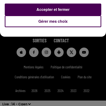
Accepter et fermer
Gérer mes choix
RADIO
INFOS
REPLAYS
JEUX
SORTIES
CONTACT
Mentions légales
Politique de confidentialité
Conditions générales d'utilisation
Cookies
Plan du site
Archives
2026
2025
2024
2023
2022
Live :
14 - Caen