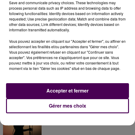
Save and communicate privacy choices. These technologies may
process personal data such as IP address and browsing data to offer
following functionalities: Identify devices based on information actively
requested; Use precise geolocation data; Match and combine data from
other data sources; Link different devices; Identify devices based on
information transmitted automatically.
PROMO - LÉO
Vous pouvez accepter en cliquant sur "Accepter et fermer", ou affiner en
À LA UNE
sélectionnant les finalités et/ou partenaires dans "Gérer mes choix".
Vous pouvez également refuser en cliquant sur "Continuer sans
accepter". Vos préférences ne s'appliqueront que pour ce site. Vous
Gagnez vos entrées à Terra Botanica !
pouvez mettre à jour vos choix, ou retirer votre consentement à tout
moment via le lien "Gérer les cookies" situé en bas de chaque page.
Accepter et fermer
Inscrivez-vous au casting The Voice & The Voice
Gérer mes choix
Kids !