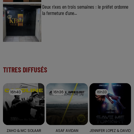
Deux rixes en trois semaines : le préfet ordonne
la fermeture d'une...
TITRES DIFFUSÉS
16h40
16h40
16h36
16h36
16h33
16h33
ZAHO & MC SOLAAR
ASAF AVIDAN
JENNIFER LOPEZ & DAVID