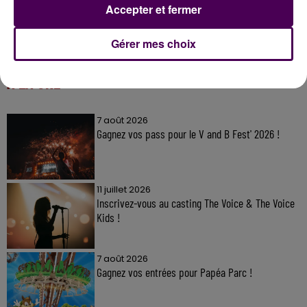
Accepter et fermer
Gérer mes choix
À LA UNE
7 août 2026
Gagnez vos pass pour le V and B Fest' 2026 !
11 juillet 2026
Inscrivez-vous au casting The Voice & The Voice
Kids !
7 août 2026
Gagnez vos entrées pour Papéa Parc !