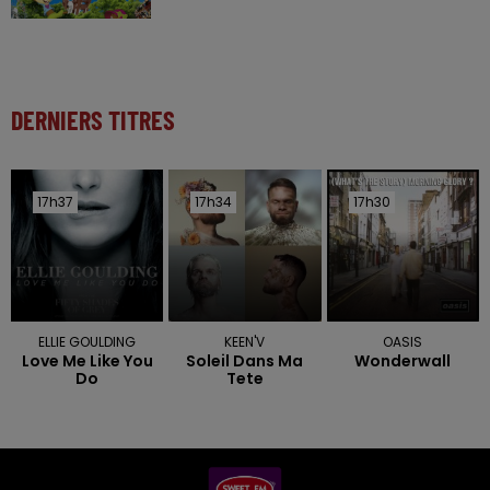
DERNIERS TITRES
17h37
17h37
17h34
17h34
17h30
17h30
ELLIE GOULDING
KEEN'V
OASIS
Love Me Like You
Soleil Dans Ma
Wonderwall
Do
Tete