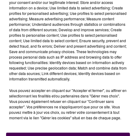
your consent and/or our legitimate interest: Store and/or access
"budget transports publics"
de Le Mans Métropole, qui
information on a device; Use limited data to select advertising; Create
était en diminution depuis 2019 au moins, est
repartie
profiles for personalised advertising; Use profiles to select personalised
advertising; Measure advertising performance; Measure content
à la hausse
: au 31 décembre 2024, la collectivité
performance; Understand audiences through statistics or combinations
devait aux banques un total de
près de 137 millions
of data from different sources; Develop and improve services; Create
d'euros
-c'était 129 millions d'euros fin 2023-. Selon la
profiles to personalise content; Use profiles to select personalised
content; Use limited data to select content; Ensure security, prevent and
dernière actualisation, l'enveloppe consacrée au
detect fraud, and fix errors; Deliver and present advertising and content;
remboursement des emprunts aura ainsi été, rien que
Save and communicate privacy choices. These technologies may
pour l'an passé, de quasiment 16 millions d'euros. Et il
process personal data such as IP address and browsing data to offer
following functionalities: Identify devices based on information actively
en sera de même pour les treize prochaines années
requested; Use precise geolocation data; Match and combine data from
au moins. Les investissements réguliers dans
other data sources; Link different devices; Identify devices based on
l'infrastructure mais aussi les grands travaux, comme
information transmitted automatically.
la réalisation des voies de bus en site propre, ont
Vous pouvez accepter en cliquant sur "Accepter et fermer", ou affiner en
nécessité de se faire prêter de l'argent et expliquent
sélectionnant les finalités et/ou partenaires dans "Gérer mes choix".
largement la situation.
Vous pouvez également refuser en cliquant sur "Continuer sans
accepter". Vos préférences ne s'appliqueront que pour ce site. Vous
pouvez mettre à jour vos choix, ou retirer votre consentement à tout
moment via le lien "Gérer les cookies" situé en bas de chaque page.