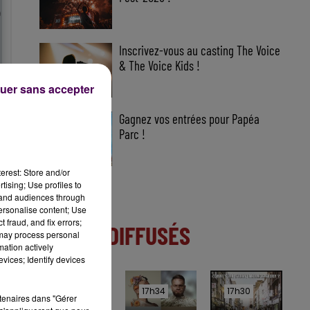
Inscrivez-vous au casting The Voice
& The Voice Kids !
uer sans accepter
Gagnez vos entrées pour Papéa
Parc !
erest: Store and/or
tising; Use profiles to
tand audiences through
personalise content; Use
 fraud, and fix errors;
TITRES DIFFUSÉS
 may process personal
mation actively
vices; Identify devices
17h37
17h37
17h34
17h34
17h30
17h30
rtenaires dans "Gérer