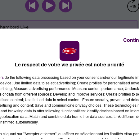
Contin
Le respect de votre vie privée est notre priorité
ers
do the following data processing based on your consent and/or our legitimate int
device; Use limited data to select advertising; Create profiles for personalised adver
vertising; Measure advertising performance; Measure content performance; Unders
ns of data from different sources; Develop and improve services; Create profiles to 
alised content; Use limited data to select content; Ensure security, prevent and detect
ertising and content; Save and communicate privacy choices. These technologies
and browsing data to offer following functionalities: Identify devices based on infor
eolocation data; Match and combine data from other data sources; Link different de
nsmitted automatically.
cliquant sur "Accepter et fermer", ou affiner en sélectionnant les finalités et/ou pa