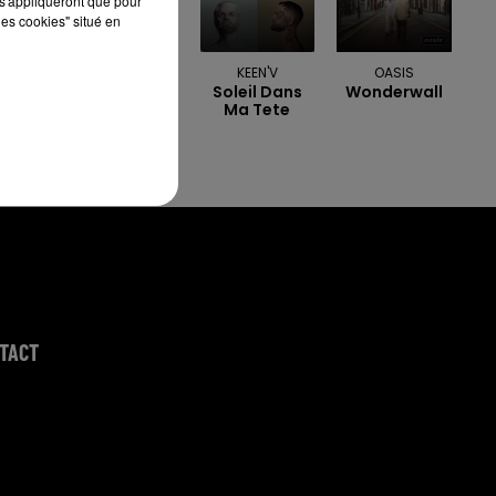
s'appliqueront que pour
les cookies" situé en
ELLIE GOULDING
KEEN'V
OASIS
Love Me Like
Soleil Dans
Wonderwall
You Do
Ma Tete
TACT