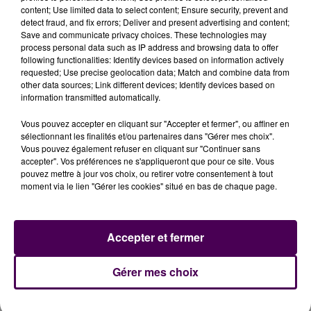
content; Use limited data to select content; Ensure security, prevent and
DE LA PRISON FERME
detect fraud, and fix errors; Deliver and present advertising and content;
Save and communicate privacy choices. These technologies may
process personal data such as IP address and browsing data to offer
"On ne peut pas faire ça sans avoir une idée derrière
following functionalities: Identify devices based on information actively
la tête"
estime le ministère public qui requiert 18 mois
requested; Use precise geolocation data; Match and combine data from
de prison dont six avec sursis. L’avocate du prévenu,
other data sources; Link different devices; Identify devices based on
information transmitted automatically.
persuadé qu’il
"n'a pas cherché à faire peur ou mal"
demande un aménagement de la partie ferme. Une
Vous pouvez accepter en cliquant sur "Accepter et fermer", ou affiner en
doléance non suivie par les juges, qui prononcent une
sélectionnant les finalités et/ou partenaires dans "Gérer mes choix".
peine de
18 mois de prison dont douze ferme, avec
Vous pouvez également refuser en cliquant sur "Continuer sans
accepter". Vos préférences ne s'appliqueront que pour ce site. Vous
obligation de soins et 105 heures de TIG, ainsi
pouvez mettre à jour vos choix, ou retirer votre consentement à tout
qu’une interdiction de port d’arme et de séjour sur
moment via le lien "Gérer les cookies" situé en bas de chaque page.
la commune de Challes pour les cinq prochaines
années
. Menotté, et désormais doté d’un casier, il a
été emmené directement en prison.
Accepter et fermer
... A LIRE AUSSI :
Gérer mes choix