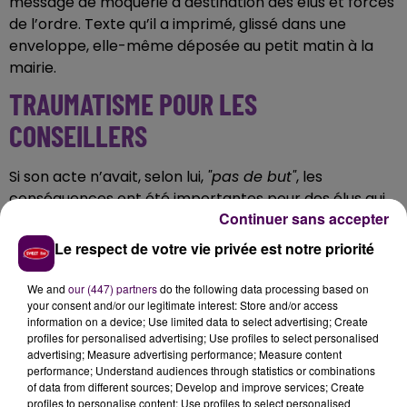
message de moquerie à destination des élus et forces
de l’ordre. Texte qu’il a imprimé, glissé dans une
enveloppe, elle-même déposée au petit matin à la
mairie.
TRAUMATISME POUR LES
CONSEILLERS
Si son acte n’avait, selon lui,
"pas de but"
, les
conséquences ont été importantes pour des élus qui
Continuer sans accepter
ont tout de suite cru au pire : une attaque terroriste.
L’une d’entre eux a fait une chute de plus de trois
Le respect de votre vie privée est notre priorité
mètres dans un escalier en voulant s’échapper par
la fenêtre et s’est gravement blessée. Bilan : trois
We and
our (447) partners
do the following data processing based on
your consent and/or our legitimate interest: Store and/or access
mois d’ITT
. Certains conseillers, eux, ne veulent plus
information on a device; Use limited data to select advertising; Create
revenir dans le bâtiment par peur que d’autres aient
profiles for personalised advertising; Use profiles to select personalised
envie de faire pareil. Pour la séance prévue à la fin du
advertising; Measure advertising performance; Measure content
performance; Understand audiences through statistics or combinations
mois de mars, la porte sera très certainement
of data from different sources; Develop and improve services; Create
verrouillée.
profiles to personalise content; Use profiles to select personalised