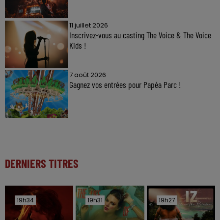
11 juillet 2026
Inscrivez-vous au casting The Voice & The Voice
Kids !
7 août 2026
Gagnez vos entrées pour Papéa Parc !
DERNIERS TITRES
19h34
19h34
19h31
19h31
19h27
19h27