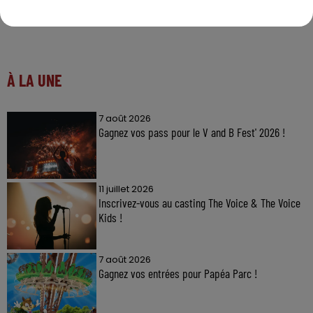
À LA UNE
7 août 2026
Gagnez vos pass pour le V and B Fest' 2026 !
11 juillet 2026
Inscrivez-vous au casting The Voice & The Voice
Kids !
7 août 2026
Gagnez vos entrées pour Papéa Parc !