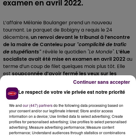
examen en avril 2022.
L’affaire Mélanie Boulanger prend un nouveau
tournant. Le parquet de Bobigny a requis le 24
décembre,
un renvoi devant le tribunal à l’encontre
de la maire de Canteleu pour
"complicité de trafic
de stupéfiants"
révèle le quotidien
"Le Monde"
.
L’élue
socialiste avait été mise en examen en avril 2022
au
terme d’un coup de filet quelques mois plus tôt. Elle
est
soupçonnée d’avoir fermé les yeux sur les
activités de trafiquants locaux
. Ce procès est aussi
Continuer sans accepter
demandé pour l’un de ses adjoints et dix-sept autres
Le respect de votre vie privée est notre priorité
personnes impliquées dans cette affaire. C’est le
magistrat en charge de l'instruction qui doit
We and
our (447) partners
do the following data processing based on
maintenant rendre la décision finale.
your consent and/or our legitimate interest: Store and/or access
information on a device; Use limited data to select advertising; Create
UNE MISE EN EXAMEN POUR PROUVER
profiles for personalised advertising; Use profiles to select personalised
advertising; Measure advertising performance; Measure content
SON INNOCENCE
performance; Understand audiences through statistics or combinations