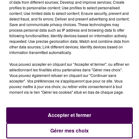
of data from different sources; Develop and improve services; Create
profiles to personalise content; Use profiles to select personalised
Cette vaste opération anti-stupéfiants a été menée
content; Use limited data to select content; Ensure security, prevent and
en octobre 2021 en Seine-Maritime, dans l'Eure et en
detect fraud, and fix errors; Deliver and present advertising and content;
Save and communicate privacy choices. These technologies may
région parisienne. Elle avait conduit au
placement en
process personal data such as IP address and browsing data to offer
garde à vue de dix-neuf personnes, dont Mélanie
following functionalities: Identify devices based on information actively
Boulanger et son adjoint Hasbi Colak
. L’édile avait
requested; Use precise geolocation data; Match and combine data from
other data sources; Link different devices; Identify devices based on
été remise en liberté deux jours plus tard sans aucune
information transmitted automatically.
charge retenue contre elle. Celle qui s’est depuis mise
en retrait de ses fonctions de vice-présidente de la
Vous pouvez accepter en cliquant sur "Accepter et fermer", ou affiner en
Métropole Rouen Normandie, avait tenu à se défendre
sélectionnant les finalités et/ou partenaires dans "Gérer mes choix".
Vous pouvez également refuser en cliquant sur "Continuer sans
lors d’une conférence de presse. Selon son avocat,
accepter". Vos préférences ne s'appliqueront que pour ce site. Vous
Mélanie Boulanger a été
mise en examen à sa
pouvez mettre à jour vos choix, ou retirer votre consentement à tout
demande
pour
"
défendre son honneur et son nom,
moment via le lien "Gérer les cookies" situé en bas de chaque page.
jetés en pâture"
.
Accepter et fermer
Gérer mes choix