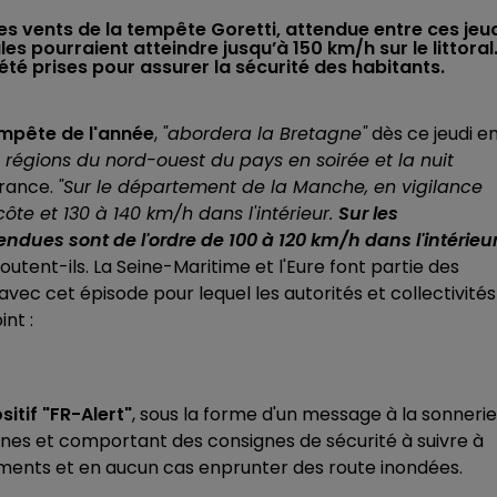
les vents de la tempête Goretti, attendue entre ces jeu
les pourraient atteindre jusqu’à 150 km/h sur le littoral
té prises pour assurer la sécurité des habitants.
empête de l'année
,
"abordera la Bretagne"
dès ce jeudi e
 régions du nord-ouest du pays en soirée et la nuit
France.
"Sur le département de la Manche, en vigilance
côte et 130 à 140 km/h dans l'intérieur.
Sur les
ndues sont de l'ordre de 100 à 120 km/h dans l'intérieu
outent-ils. La Seine-Maritime et l'Eure font partie des
avec cet épisode pour lequel les autorités et collectivités
nt :
itif "FR-Alert"
, sous la forme d'un message à la sonnerie
ones et comportant des consignes de sécurité à suivre à
acements et en aucun cas enprunter des route inondées.