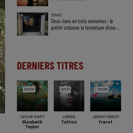
12h02
Deux rixes en trois semaines : le
préfet ordonne la fermeture d'une...
DERNIERS TITRES
12h34
12h34
12h31
12h31
12h28
12h28
TAYLOR SWIFT
LOREEN
JEREMY FREROT
Elizabeth
Tattoo
Frerot
Taylor