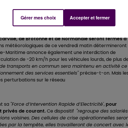
et de fermer les écoles, collèges, lycées et universités. Da
il régional de Normandie seront maintenues,
"sous réserv
ent scolaires resteront ouverts.
Gérer mes choix
Accepter et fermer
NSPORTS
carville, de Brotonne et de Normandie seront fermés à 
ions météorologiques de ce vendredi matin détermineront
ine-Maritime annonce également une interdiction de
ulation de -20 km/h pour les véhicules lourds, de plus d
e de transports en commun sera maintenu en activité ce
ionnement des services essentiels"
précise-t-on. Mais le
 perturbations sur le réseau
nt sa
"F
orce d’Intervention Rapide d’Electricité'
,
pour
t privés de courant.
Ce dispositif
"
regroupe des salariés
ions voisines. Des cellules de crise opérationnelles sero
es par la tempête, elles travailleront de concert avec l