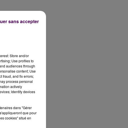
uer sans accepter
erest: Store and/or
tising; Use profiles to
tand audiences through
personalise content; Use
 fraud, and fix errors;
 may process personal
mation actively
vices; Identify devices
rtenaires dans "Gérer
s'appliqueront que pour
nt
les cookies" situé en
s