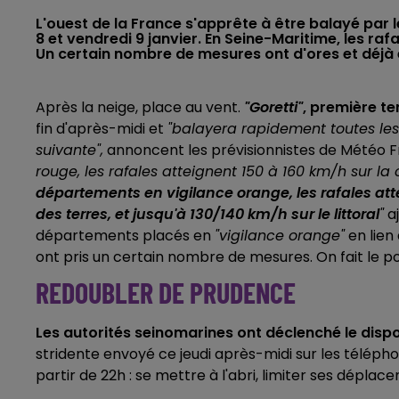
L'ouest de la France s'apprête à être balayé par 
8 et vendredi 9 janvier. En Seine-Maritime, les rafa
Un certain nombre de mesures ont d'ores et déjà é
Après la neige, place au vent.
"Goretti"
, première t
fin d'après-midi et
"balayera rapidement toutes les
suivante",
annoncent les prévisionnistes de Météo 
rouge, les rafales atteignent 150 à 160 km/h sur la 
départements en vigilance orange, les rafales atte
des terres, et jusqu'à 130/140 km/h sur le littoral
"
aj
départements placés en
"vigilance orange"
en lien 
ont pris un certain nombre de mesures. On fait le poi
REDOUBLER DE PRUDENCE
Les autorités seinomarines ont déclenché le dispos
stridente envoyé ce jeudi après-midi sur les téléph
partir de 22h : se mettre à l'abri, limiter ses dépl