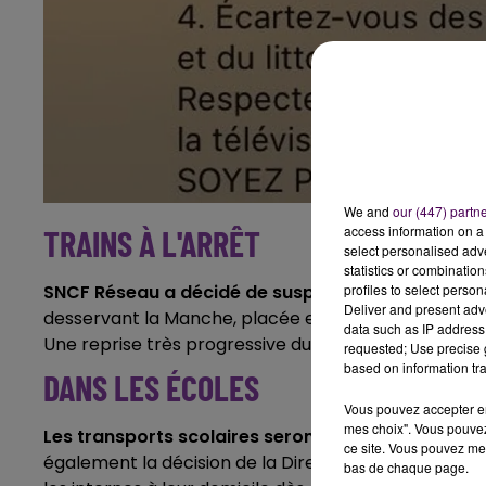
We and
our (447) partn
access information on a 
TRAINS À L'ARRÊT
select personalised ad
statistics or combinatio
profiles to select person
SNCF Réseau a décidé de suspendre progressivemen
Deliver and present adv
desservant la Manche, placée en
"vigilance rouge"
,
data such as IP address 
Une reprise très progressive du trafic est annoncée 
requested; Use precise g
based on information tra
DANS LES ÉCOLES
Vous pouvez accepter en 
mes choix". Vous pouvez
Les transports scolaires seront à l'arrêt ce vendr
ce site. Vous pouvez met
également la décision de la Direction des services
bas de chaque page.