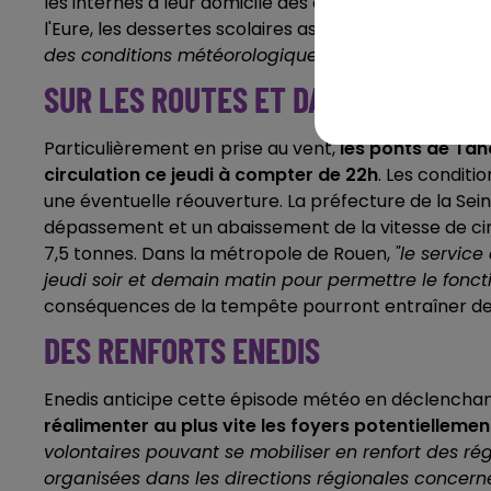
les internes à leur domicile dès ce jeudi après-midi 
l'Eure, les dessertes s
colaires assurées par le Conse
des conditions météorologiques"
, et les établissem
SUR LES ROUTES ET DANS LES TRA
Particulièrement en prise au vent,
les ponts de Tan
circulation ce jeudi à compter de 22h
. Les condit
une éventuelle réouverture. La préfecture de la Se
dépassement et un abaissement de la vitesse de circ
7,5 tonnes. Dans la métropole de Rouen,
"le servic
jeudi soir et demain matin pour permettre le fonct
conséquences de la tempête pourront entraîner des
DES RENFORTS ENEDIS
Enedis anticipe cette épisode météo en déclencha
réalimenter au plus vite les foyers potentiellemen
volontaires pouvant se mobiliser en renfort des rég
organisées dans les directions régionales concerné