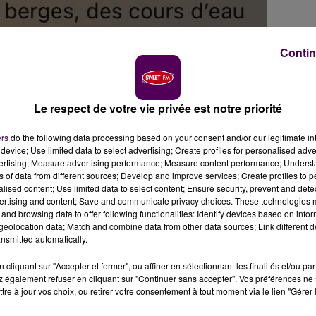
Contin
Le respect de votre vie privée est notre priorité
ers
do the following data processing based on your consent and/or our legitimate int
device; Use limited data to select advertising; Create profiles for personalised adver
vertising; Measure advertising performance; Measure content performance; Unders
ns of data from different sources; Develop and improve services; Create profiles to 
alised content; Use limited data to select content; Ensure security, prevent and detect
t la circulation sur les rails
.
Dès 19h pour les lignes
ertising and content; Save and communicate privacy choices. These technologies
 puis
à partir de 22h sur l'ensemble des axes normands
.
and browsing data to offer following functionalities: Identify devices based on infor
pour l'après-midi de ce vendredi 9 janvier.
eolocation data; Match and combine data from other data sources; Link different de
nsmitted automatically.
cliquant sur "Accepter et fermer", ou affiner en sélectionnant les finalités et/ou pa
 également refuser en cliquant sur "Continuer sans accepter". Vos préférences ne 
edi 9 janvier en Seine-Maritime
. Les autorités mentionne
tre à jour vos choix, ou retirer votre consentement à tout moment via le lien "Gérer 
 départementaux de l’Education nationale de renvoyer tou