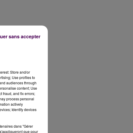
uer sans accepter
erest: Store and/or
tising; Use profiles to
tand audiences through
n
personalise content; Use
es
 fraud, and fix errors;
 may process personal
us
mation actively
 -
vices; Identify devices
rtenaires dans "Gérer
s'appliqueront que pour