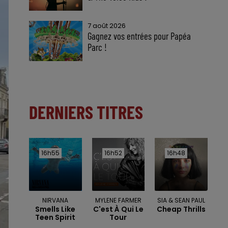
7 août 2026
Gagnez vos entrées pour Papéa
Parc !
DERNIERS TITRES
16h55
16h55
16h52
16h52
16h48
16h48
NIRVANA
MYLENE FARMER
SIA & SEAN PAUL
Smells Like
C'est À Qui Le
Cheap Thrills
Teen Spirit
Tour