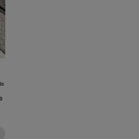
is
,9