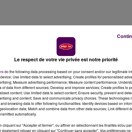
Contin
Le respect de votre vie privée est notre priorité
ers
do the following data processing based on your consent and/or our legitimate int
device; Use limited data to select advertising; Create profiles for personalised adver
vertising; Measure advertising performance; Measure content performance; Unders
"Des travaux d’ampleur de modernisation et d’extensio
ns of data from different sources; Develop and improve services; Create profiles to 
rrêts en 2025
"
explique la Dreal : il s'est agi de rallonger l
alised content; Use limited data to select content; Ensure security, prevent and detect
ertising and content; Save and communicate privacy choices. These technologies
rande capacité et de créer à l’automne trois lignes de b
and browsing data to offer following functionalities: Identify devices based on infor
t notamment entraîné des interruptions des lignes T1 et T2
eolocation data; Match and combine data from other data sources; Link different de
 le 17 août 2025-.
nsmitted automatically.
cliquant sur "Accepter et fermer", ou affiner en sélectionnant les finalités et/ou pa
 également refuser en cliquant sur "Continuer sans accepter". Vos préférences ne 