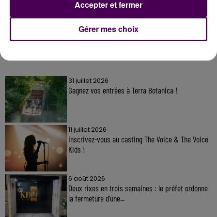
Accepter et fermer
Gérer mes choix
À LA UNE
31 juillet 2026
Gagnez vos entrées à Terra Botanica !
11 juillet 2026
Inscrivez-vous au casting The Voice & The Voice
Kids !
6 août 2026
Deux rixes en trois semaines : le préfet ordonne
la fermeture d'une...