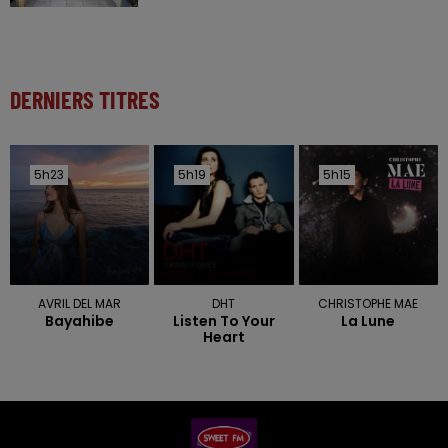
DERNIERS TITRES
5h23
5h23
5h19
5h19
5h15
5h15
AVRIL DEL MAR
DHT
CHRISTOPHE MAE
Bayahibe
Listen To Your
La Lune
Heart