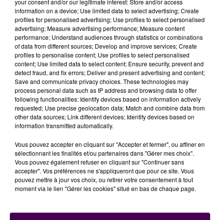
your consent and/or our legitimate interest: Store and/or access
information on a device; Use limited data to select advertising; Create
SUIVENT LE MOUVEMENT, PAS BLOIS
profiles for personalised advertising; Use profiles to select personalised
advertising; Measure advertising performance; Measure content
performance; Understand audiences through statistics or combinations
Reste une question : la bannière palestinienne
of data from different sources; Develop and improve services; Create
restera-t-elle longtemps en place ? Le ministre
profiles to personalise content; Use profiles to select personalised
démissionnaire de l’Intérieur Bruno Retailleau a
content; Use limited data to select content; Ensure security, prevent and
detect fraud, and fix errors; Deliver and present advertising and content;
demandé aux préfets de s’opposer à ces
Save and communicate privacy choices. These technologies may
pavoisements. Contactée par Sweet FM,
la
process personal data such as IP address and browsing data to offer
préfecture du Cher n’était pas en mesure de nous
following functionalities: Identify devices based on information actively
requested; Use precise geolocation data; Match and combine data from
dire si elle va saisir le tribunal administratif
other data sources; Link different devices; Identify devices based on
d’Orléans
. Selon nos confrères de
La République du
information transmitted automatically.
Centre
, les villes de Saran et Châlette-sur-Loing
s’apprêtent aussi à hisser le drapeau de la Palestine. À
Vous pouvez accepter en cliquant sur "Accepter et fermer", ou affiner en
sélectionnant les finalités et/ou partenaires dans "Gérer mes choix".
l’inverse,
la ville de Blois, ne suit pas cette initiative
.
Vous pouvez également refuser en cliquant sur "Continuer sans
accepter". Vos préférences ne s'appliqueront que pour ce site. Vous
pouvez mettre à jour vos choix, ou retirer votre consentement à tout
moment via le lien "Gérer les cookies" situé en bas de chaque page.