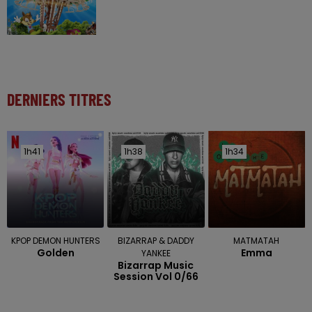
DERNIERS TITRES
1h41
1h41
1h38
1h38
1h34
1h34
KPOP DEMON HUNTERS
BIZARRAP & DADDY
MATMATAH
Golden
Emma
YANKEE
Bizarrap Music
Session Vol 0/66