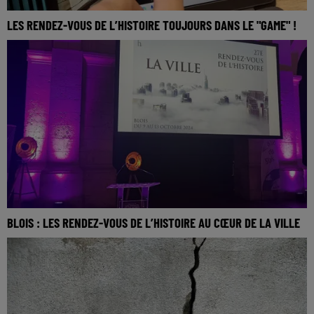
LES RENDEZ-VOUS DE L’HISTOIRE TOUJOURS DANS LE "GAME" !
BLOIS : LES RENDEZ-VOUS DE L’HISTOIRE AU CŒUR DE LA VILLE