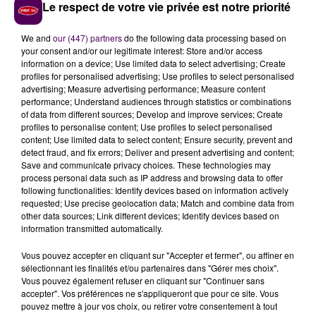
Le respect de votre vie privée est notre priorité
We and
our (447) partners
do the following data processing based on
your consent and/or our legitimate interest: Store and/or access
information on a device; Use limited data to select advertising; Create
profiles for personalised advertising; Use profiles to select personalised
advertising; Measure advertising performance; Measure content
performance; Understand audiences through statistics or combinations
of data from different sources; Develop and improve services; Create
L'UNIVERS D'HARRY POTTER RECONSTITUÉ EN LEGO AU CHÂTEAU
profiles to personalise content; Use profiles to select personalised
content; Use limited data to select content; Ensure security, prevent and
DE VALENÇAY
detect fraud, and fix errors; Deliver and present advertising and content;
Save and communicate privacy choices. These technologies may
process personal data such as IP address and browsing data to offer
following functionalities: Identify devices based on information actively
requested; Use precise geolocation data; Match and combine data from
other data sources; Link different devices; Identify devices based on
information transmitted automatically.
Vous pouvez accepter en cliquant sur "Accepter et fermer", ou affiner en
sélectionnant les finalités et/ou partenaires dans "Gérer mes choix".
Vous pouvez également refuser en cliquant sur "Continuer sans
accepter". Vos préférences ne s'appliqueront que pour ce site. Vous
pouvez mettre à jour vos choix, ou retirer votre consentement à tout