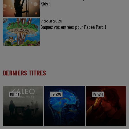
Kids !
7 août 2026
Gagnez vos entrées pour Papéa Parc !
DERNIERS TITRES
19h41
19h41
19h38
19h38
19h34
19h34