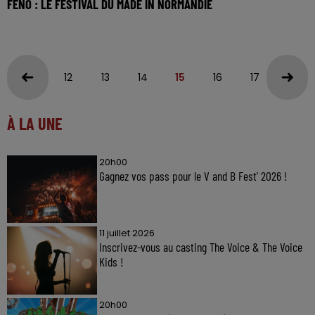
FÊNO : LE FESTIVAL DU MADE IN NORMANDIE
12
13
14
15
16
17
18
À LA UNE
20h00
Gagnez vos pass pour le V and B Fest' 2026 !
11 juillet 2026
Inscrivez-vous au casting The Voice & The Voice
Kids !
20h00