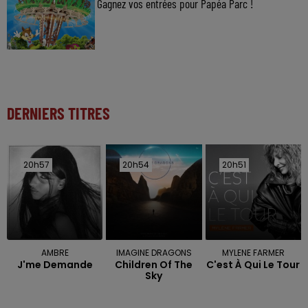
Gagnez vos entrées pour Papéa Parc !
DERNIERS TITRES
20h57
20h57
20h54
20h54
20h51
20h51
AMBRE
IMAGINE DRAGONS
MYLENE FARMER
J'me Demande
Children Of The
C'est À Qui Le Tour
Sky