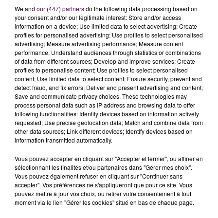
We and
our (447) partners
do the following data processing based on
your consent and/or our legitimate interest: Store and/or access
information on a device; Use limited data to select advertising; Create
profiles for personalised advertising; Use profiles to select personalised
advertising; Measure advertising performance; Measure content
performance; Understand audiences through statistics or combinations
of data from different sources; Develop and improve services; Create
profiles to personalise content; Use profiles to select personalised
content; Use limited data to select content; Ensure security, prevent and
detect fraud, and fix errors; Deliver and present advertising and content;
Save and communicate privacy choices. These technologies may
PRÈS DE ROUEN, L'INCENDIE DU "MOULIN ROSE" ÉTAIT CRIMINEL
process personal data such as IP address and browsing data to offer
following functionalities: Identify devices based on information actively
requested; Use precise geolocation data; Match and combine data from
other data sources; Link different devices; Identify devices based on
information transmitted automatically.
Vous pouvez accepter en cliquant sur "Accepter et fermer", ou affiner en
sélectionnant les finalités et/ou partenaires dans "Gérer mes choix".
Vous pouvez également refuser en cliquant sur "Continuer sans
accepter". Vos préférences ne s'appliqueront que pour ce site. Vous
pouvez mettre à jour vos choix, ou retirer votre consentement à tout
moment via le lien "Gérer les cookies" situé en bas de chaque page.