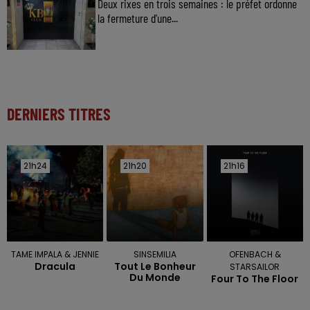
Deux rixes en trois semaines : le préfet ordonne
la fermeture d'une...
DERNIERS TITRES
21h24
21h24
21h20
21h20
21h16
21h16
TAME IMPALA & JENNIE
SINSEMILIA
OFENBACH &
Dracula
Tout Le Bonheur
STARSAILOR
Du Monde
Four To The Floor