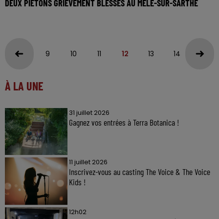
DEUX PIÉTONS GRIÈVEMENT BLESSÉS AU MÊLE-SUR-SARTHE
9
10
11
12
13
14
15
À LA UNE
31 juillet 2026
Gagnez vos entrées à Terra Botanica !
11 juillet 2026
Inscrivez-vous au casting The Voice & The Voice
Kids !
12h02