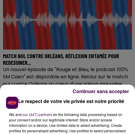
MATCH NUL CONTRE ORLÉANS, RÉFLEXION ENTAMÉE POUR
REDESSINER...
Un nouvel épisode de "Rouge et Bleu, le podcast 100%
SM Caen" est disponible en ligne. Retour sur le match
nul contre Orléans au cœur d'une saison mauvaise....
Continuer sans accepter
Le respect de votre vie privée est notre priorité
We and
our (447) partners
do the following data processing based on
your consent and/or our legitimate interest: Store and/or access
information on a device; Use limited data to select advertising; Create
profiles for personalised advertising; Use profiles to select personalised