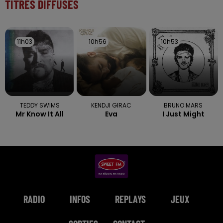
TITRES DIFFUSÉS
11h03
11h03
10h56
10h56
10h53
10h53
TEDDY SWIMS
KENDJI GIRAC
BRUNO MARS
Mr Know It All
Eva
I Just Might
RADIO
INFOS
REPLAYS
JEUX