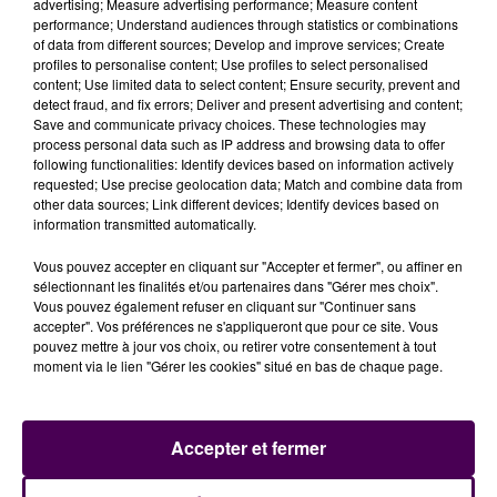
advertising; Measure advertising performance; Measure content
performance; Understand audiences through statistics or combinations
of data from different sources; Develop and improve services; Create
profiles to personalise content; Use profiles to select personalised
content; Use limited data to select content; Ensure security, prevent and
detect fraud, and fix errors; Deliver and present advertising and content;
Save and communicate privacy choices. These technologies may
process personal data such as IP address and browsing data to offer
following functionalities: Identify devices based on information actively
requested; Use precise geolocation data; Match and combine data from
other data sources; Link different devices; Identify devices based on
information transmitted automatically.
Vous pouvez accepter en cliquant sur "Accepter et fermer", ou affiner en
sélectionnant les finalités et/ou partenaires dans "Gérer mes choix".
Vous pouvez également refuser en cliquant sur "Continuer sans
accepter". Vos préférences ne s'appliqueront que pour ce site. Vous
ÉMISSION SPÉCIALE SUR LES FÉMININES AVANT LEUR QUART DE
pouvez mettre à jour vos choix, ou retirer votre consentement à tout
FINALE DE...
moment via le lien "Gérer les cookies" situé en bas de chaque page.
Un nouvel épisode de "Rouge et Bleu, le podcast 100%
SM Caen", est disponible en ligne. Émission spéciale
consacrée aux féminines du SMC, quelques jours...
Accepter et fermer