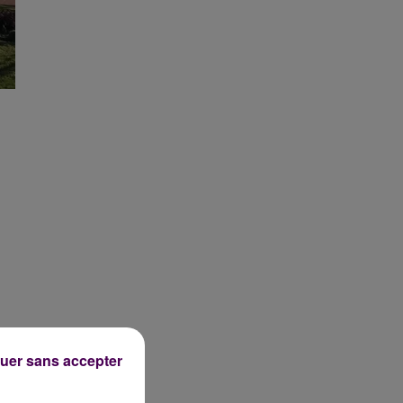
er
,
uer sans accepter
e