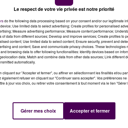
Le respect de votre vie privée est notre priorité
ers
do the following data processing based on your consent and/or our legitimate int
device; Use limited data to select advertising; Create profiles for personalised adver
la composition de certains bureaux
: voilà les deux point
vertising; Measure advertising performance; Measure content performance; Unders
 pas contestables"
reconnaît Yves-Marie Rivemale,
"mai
ns of data from different sources; Develop and improve services; Create profiles to 
exte sanitaire d’une part, qui a compliqué l’organisation
alised content; Use limited data to select content; Ensure security, prevent and detect
ertising and content; Save and communicate privacy choices. These technologies
 l’on avait gagné avec moins de 55%, on aurait pu
and browsing data to offer following functionalities: Identify devices based on infor
is nous avons fait 75%
. Il est clair que ce ne sont pas c
eolocation data; Match and combine data from other data sources; Link different de
ens de l’élection"
.
nsmitted automatically.
cliquant sur "Accepter et fermer", ou affiner en sélectionnant les finalités et/ou pa
 également refuser en cliquant sur "Continuer sans accepter". Vos préférences ne 
tre à jour vos choix, ou retirer votre consentement à tout moment via le lien "Gérer 
 du tout les choses de la même façon :
"C’est
une victoire
ocratie
"
, estime le chef de file de l’opposition vernolienne
arités, et les magistrats ont estimé qu’elles justifiaient
Gérer mes choix
Accepter et fermer
 d’intérêt personnel, il s’agit du respect des lois de la
pourcentages respectifs qui nous ont fait agir en ce sen
notre démocratie !"
.