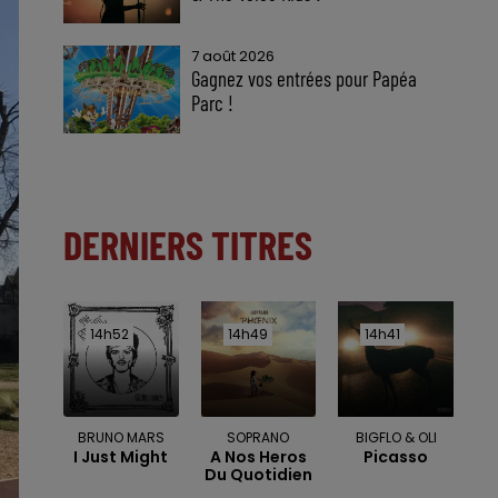
7 août 2026
Gagnez vos entrées pour Papéa
Parc !
DERNIERS TITRES
14h52
14h52
14h49
14h49
14h41
14h41
BRUNO MARS
SOPRANO
BIGFLO & OLI
I Just Might
A Nos Heros
Picasso
Du Quotidien