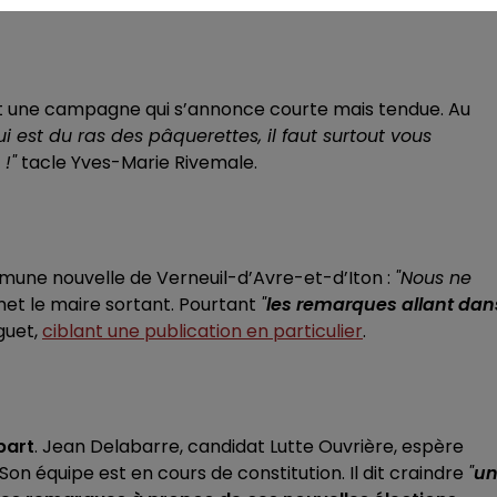
 et une campagne qui s’annonce courte mais tendue. Au
ui est du ras des pâquerettes, il faut surtout vous
!"
tacle Yves-Marie Rivemale.
mune nouvelle de Verneuil-d’Avre-et-d’Iton :
"Nous ne
t le maire sortant. Pourtant
"
les remarques allant dan
guet,
ciblant une publication en particulier
.
epart
. Jean Delabarre, candidat Lutte Ouvrière, espère
 Son équipe est en cours de constitution. Il dit craindre
"
u