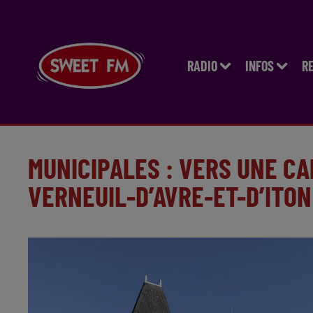
RADIO
INFOS
R
MUNICIPALES : VERS UNE C
VERNEUIL-D’AVRE-ET-D’ITON