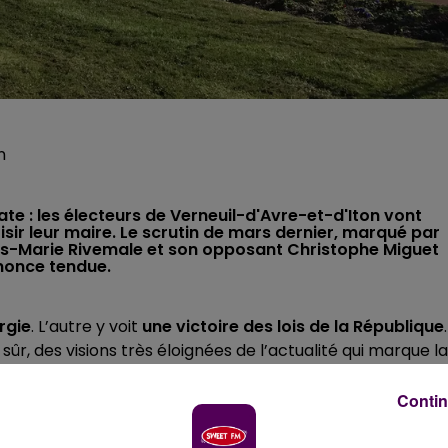
n
date : les électeurs de Verneuil-d'Avre-et-d'Iton vont
sir leur maire. Le scrutin de mars dernier, marqué par
Yves-Marie Rivemale et son opposant Christophe Miguet
nonce tendue.
rgie
. L’autre y voit
une victoire des lois de la République
.
ûr, des visions très éloignées de l’actualité qui marque la
 temps-ci, à savoir
l’annulation du scrutin de mars derni
Pour rappel, la liste portée par Christophe Miguet a
Contin
 ont été retenues par le tribunal administratif de Rouen, c
réfecture de l’Eure, elle,
a fait installer une délégation