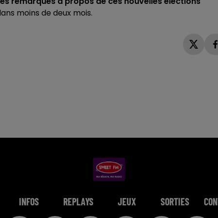
s remarques à propos de ces nouvelles élections
t dans moins de deux mois.
INFOS
REPLAYS
JEUX
SORTIES
CON