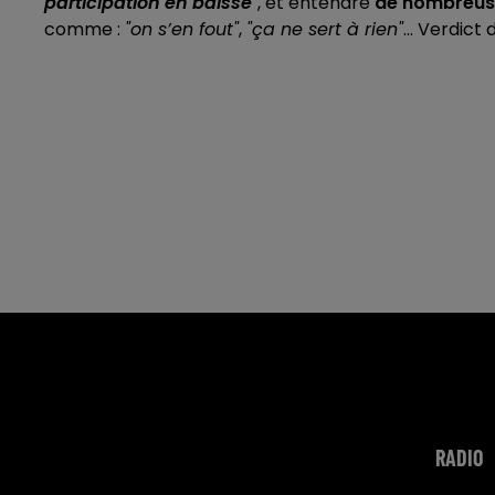
participation en baisse
"
, et entendre
de nombreuse
comme :
"on s’en fout"
,
"ça ne sert à rien"
... Verdic
RADIO