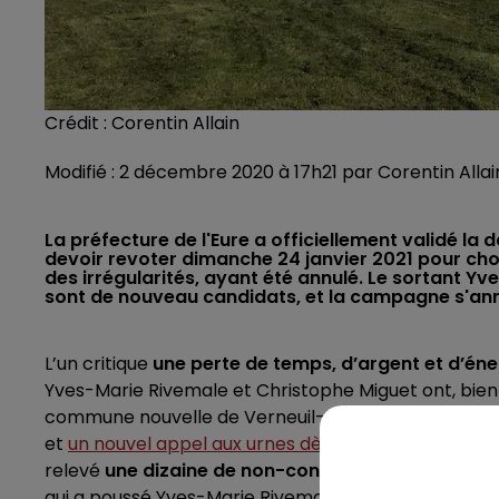
Crédit :
Corentin Allain
Modifié : 2 décembre 2020 à 17h21 par Corentin Allai
La préfecture de l'Eure a officiellement validé la 
devoir revoter dimanche 24 janvier 2021 pour choi
des irrégularités, ayant été annulé. Le sortant 
sont de nouveau candidats, et la campagne s'an
L’un critique
une perte de temps, d’argent et d’éne
Yves-Marie Rivemale et Christophe Miguet ont, bien s
commune nouvelle de Verneuil-d'Avre-et-d'Iton ces
et
un nouvel appel aux urnes dès le 24 janvier 2021
. 
relevé
une dizaine de non-conformités
, dont deux
qui a poussé Yves-Marie Rivemale vers la sortie. La p