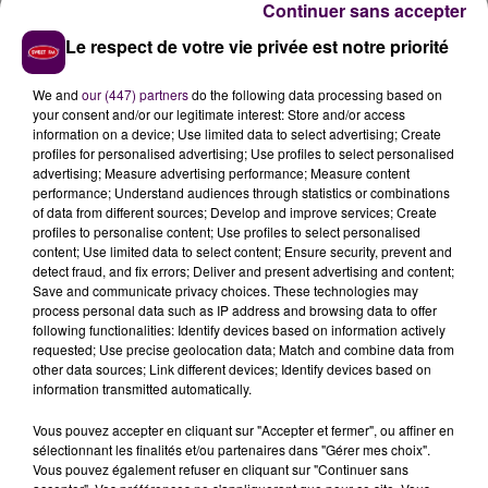
Continuer sans accepter
Le respect de votre vie privée est notre priorité
We and
our (447) partners
do the following data processing based on
your consent and/or our legitimate interest: Store and/or access
information on a device; Use limited data to select advertising; Create
profiles for personalised advertising; Use profiles to select personalised
advertising; Measure advertising performance; Measure content
performance; Understand audiences through statistics or combinations
of data from different sources; Develop and improve services; Create
profiles to personalise content; Use profiles to select personalised
[PODCAST] LES ESTIVALES DE CABOURG : ON A TESTÉ LE SULKY
content; Use limited data to select content; Ensure security, prevent and
!
detect fraud, and fix errors; Deliver and present advertising and content;
Save and communicate privacy choices. These technologies may
process personal data such as IP address and browsing data to offer
following functionalities: Identify devices based on information actively
requested; Use precise geolocation data; Match and combine data from
other data sources; Link different devices; Identify devices based on
information transmitted automatically.
Vous pouvez accepter en cliquant sur "Accepter et fermer", ou affiner en
sélectionnant les finalités et/ou partenaires dans "Gérer mes choix".
Vous pouvez également refuser en cliquant sur "Continuer sans