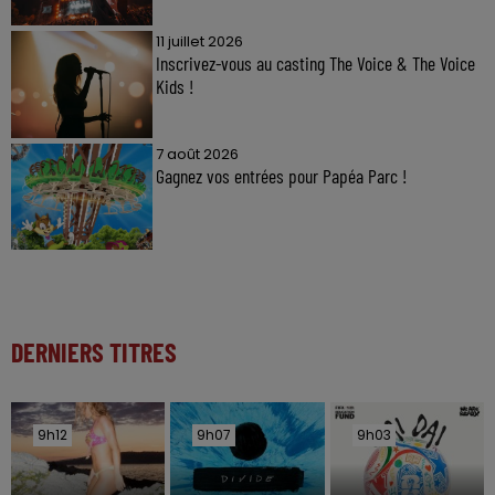
11 juillet 2026
Inscrivez-vous au casting The Voice & The Voice
Kids !
7 août 2026
Gagnez vos entrées pour Papéa Parc !
DERNIERS TITRES
9h12
9h12
9h07
9h07
9h03
9h03