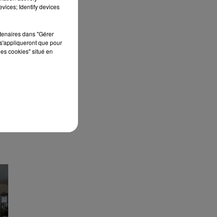
LE
vices; Identify devices
rtenaires dans "Gérer
s'appliqueront que pour
les cookies" situé en
LE