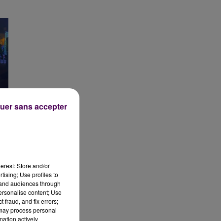
NES
uer sans accepter
erest: Store and/or
tising; Use profiles to
tand audiences through
personalise content; Use
 fraud, and fix errors;
 may process personal
mation actively