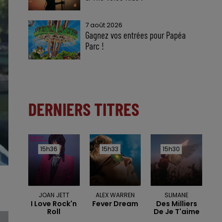
7 août 2026
Gagnez vos entrées pour Papéa
Parc !
DERNIERS TITRES
15h36
15h36
15h33
15h33
15h30
15h30
JOAN JETT
ALEX WARREN
SLIMANE
I Love Rock'n
Fever Dream
Des Milliers
Roll
De Je T'aime