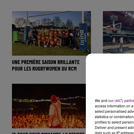
UNE PREMIÈRE SAISON BRILLANTE
COUPE DE FRAN
POUR LES RUGBYWOMEN DU RCM
MATCHS DE BE
We and
our (447) partn
access information on a 
select personalised ad
statistics or combinatio
profiles to select person
Deliver and present adv
data such as IP address 