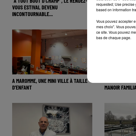
"A TOUT BOUT D'CHAMP", LE RENDEZ-
ELEVEUR DE CH
requested; Use precise g
VOUS ESTIVAL DEVENU
VIOLENCES : D
based on information tra
INCONTOURNABLE...
EMPLOYÉES...
Vous pouvez accepter en 
mes choix". Vous pouvez
ce site. Vous pouvez met
bas de chaque page.
A MAROMME, UNE MINI VILLE À TAILLE
IL SE DONNE SI
D'ENFANT
MANOIR FAMILI