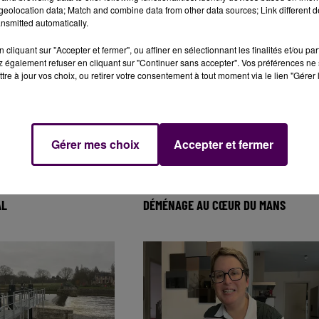
EVAUX ACCUSÉ DE
GRÈVE DES TRANSPORTS À ROUEN : 
eolocation data; Match and combine data from other data sources; Link different de
'ANCIENNES
DIALOGUE EST AU POINT MORT
nsmitted automatically.
cliquant sur "Accepter et fermer", ou affiner en sélectionnant les finalités et/ou pa
 également refuser en cliquant sur "Continuer sans accepter". Vos préférences ne 
tre à jour vos choix, ou retirer votre consentement à tout moment via le lien "Gérer 
Gérer mes choix
Accepter et fermer
X MOIS POUR SAUVER LE
LA MENSUELLE DU LIVRE ET DU VINY
AL
DÉMÉNAGE AU CŒUR DU MANS