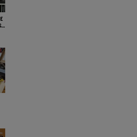
DE
...