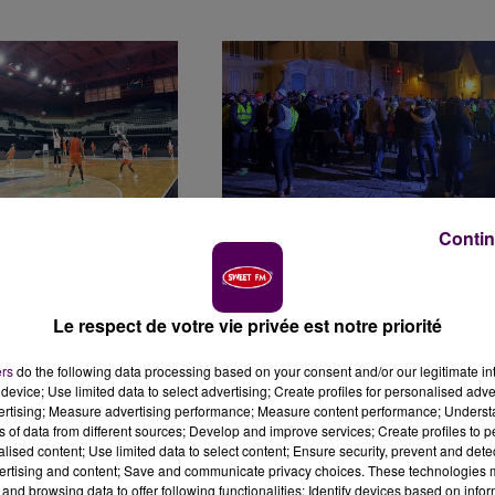
CE : LE MSB À DEUX
"UN DÉFI PERSONNEL" : DES CENTAI
Contin
RCY
DE RANDONNEURS ONT RELIÉ...
Le respect de votre vie privée est notre priorité
ers
do the following data processing based on your consent and/or our legitimate int
device; Use limited data to select advertising; Create profiles for personalised adver
vertising; Measure advertising performance; Measure content performance; Unders
ns of data from different sources; Develop and improve services; Create profiles to 
alised content; Use limited data to select content; Ensure security, prevent and detect
ertising and content; Save and communicate privacy choices. These technologies
and browsing data to offer following functionalities: Identify devices based on infor