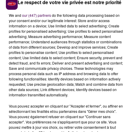
Le respect de votre vie privée est notre priorité
We and
our (447) partners
do the following data processing based on
your consent and/or our legitimate interest: Store and/or access
information on a device; Use limited data to select advertising; Create
profiles for personalised advertising; Use profiles to select personalised
advertising; Measure advertising performance; Measure content
SPÉCIALE COVID-19 : RÉÉCOUTEZ L'ÉMISSION DE CE LUNDI 27
performance; Understand audiences through statistics or combinations
AVRIL
of data from different sources; Develop and improve services; Create
profiles to personalise content; Use profiles to select personalised
content; Use limited data to select content; Ensure security, prevent and
detect fraud, and fix errors; Deliver and present advertising and content;
Save and communicate privacy choices. These technologies may
process personal data such as IP address and browsing data to offer
following functionalities: Identify devices based on information actively
requested; Use precise geolocation data; Match and combine data from
other data sources; Link different devices; Identify devices based on
information transmitted automatically.
Vous pouvez accepter en cliquant sur "Accepter et fermer", ou affiner en
sélectionnant les finalités et/ou partenaires dans "Gérer mes choix".
Vous pouvez également refuser en cliquant sur "Continuer sans
accepter". Vos préférences ne s'appliqueront que pour ce site. Vous
pouvez mettre à jour vos choix, ou retirer votre consentement à tout
SPÉCIALE COVID-19 : RÉÉCOUTEZ L'ÉMISSION DE CE VENDREDI 17