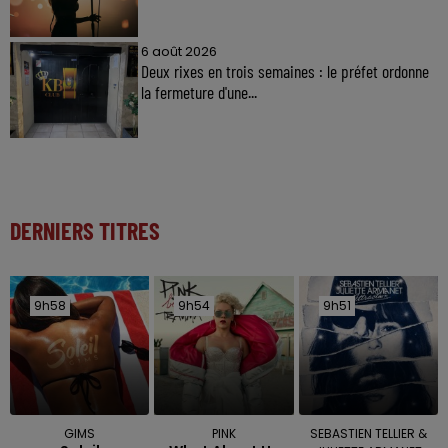
6 août 2026
Deux rixes en trois semaines : le préfet ordonne
la fermeture d'une...
DERNIERS TITRES
9h58
9h58
9h54
9h54
9h51
9h51
GIMS
PINK
SEBASTIEN TELLIER &