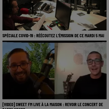
SPÉCIALE COVID-19 : RÉÉCOUTEZ L'ÉMISSION DE CE MARDI 5 MAI
[VIDEO] SWEET FM LIVE À LA MAISON : REVOIR LE CONCERT DE