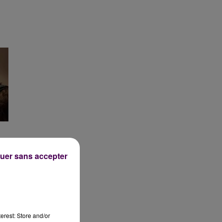
uer sans accepter
erest: Store and/or