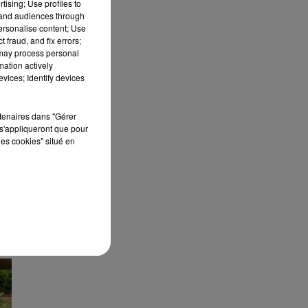
tising; Use profiles to
tand audiences through
personalise content; Use
EN
 fraud, and fix errors;
 may process personal
mation actively
vices; Identify devices
rtenaires dans "Gérer
s'appliqueront que pour
les cookies" situé en