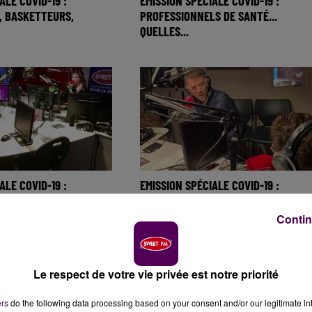
ALE COVID-19 :
EMISSION SPÉCIALE COVID-19 :
, BASKETTEURS,
PROFESSIONNELS DE SANTÉ...
QUELLES...
ALE COVID-19 :
EMISSION SPÉCIALE COVID-19 :
NTS DE CINÉ,...
ARTISANS, COMMERÇANTS, CHEFS...
Contin
Le respect de votre vie privée est notre priorité
ers
do the following data processing based on your consent and/or our legitimate int