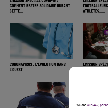
EMISSION SPÉCIALE COVID-19 :
EMISSION SPÉCI
COMMENT RESTER SOLIDAIRE DURANT
FOOTBALLEURS
CETTE...
ATHLÈTES......
CORONAVIRUS : L'ÉVOLUTION DANS
EMISSION SPÉCI
L'OUEST
ARTISTES, GÉRA
We and
our (447) partn