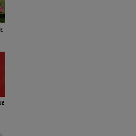
RE
UX