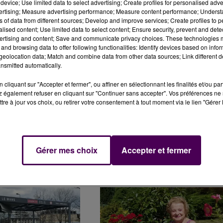
device; Use limited data to select advertising; Create profiles for personalised adver
vertising; Measure advertising performance; Measure content performance; Unders
ns of data from different sources; Develop and improve services; Create profiles to 
ALE COVID-19 : TOUTES
MUNICIPALES 2020 : LES RÉSULTATS 
alised content; Use limited data to select content; Ensure security, prevent and detect
ertising and content; Save and communicate privacy choices. These technologies
T FERMÉES :...
DIRECT
and browsing data to offer following functionalities: Identify devices based on infor
eolocation data; Match and combine data from other data sources; Link different de
nsmitted automatically.
cliquant sur "Accepter et fermer", ou affiner en sélectionnant les finalités et/ou pa
 également refuser en cliquant sur "Continuer sans accepter". Vos préférences ne 
tre à jour vos choix, ou retirer votre consentement à tout moment via le lien "Gérer 
Gérer mes choix
Accepter et fermer
20 : LES PREMIERS
CORONAVIRUS : ÉDOUARD PHILIPPE
CIPATION
FERME TOUS LES COMMERCES "NON...