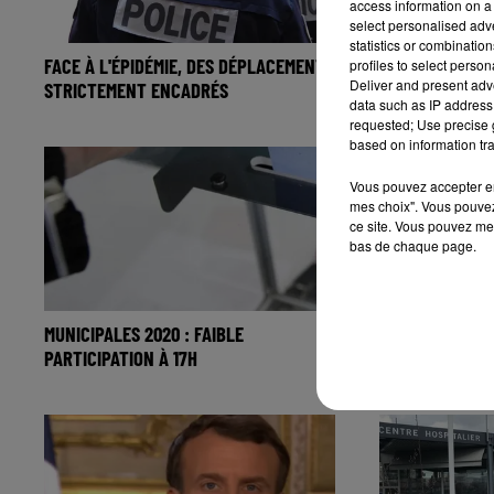
access information on a 
select personalised ad
statistics or combinatio
FACE À L'ÉPIDÉMIE, DES DÉPLACEMENTS
EMISSION SPÉCI
profiles to select person
Deliver and present adv
STRICTEMENT ENCADRÉS
LES ÉCOLES SON
data such as IP address 
requested; Use precise g
based on information tra
Vous pouvez accepter en 
mes choix". Vous pouvez
ce site. Vous pouvez met
bas de chaque page.
MUNICIPALES 2020 : FAIBLE
MUNICIPALES 20
PARTICIPATION À 17H
TAUX DE PARTI