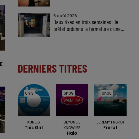
6 août 2026
Deux rixes en trois semaines : le
préfet ordonne la fermeture d'une...
E
DERNIERS TITRES
6h13
6h13
6h09
6h09
6h06
6h06
KUNGS
BEYONCE
JEREMY FREROT
This Girl
Frerot
KNOWLES
Halo