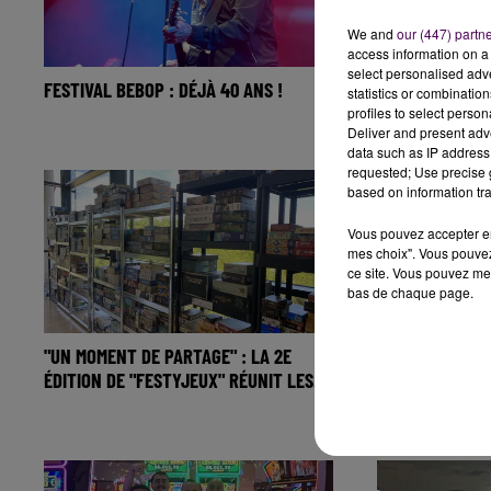
We and
our (447) partn
access information on a 
select personalised ad
FESTIVAL BEBOP : DÉJÀ 40 ANS !
TRACTEURS-TO
statistics or combinatio
GRANDE PREMIÈ
profiles to select person
Deliver and present adv
data such as IP address 
requested; Use precise g
based on information tra
Vous pouvez accepter en 
mes choix". Vous pouvez
ce site. Vous pouvez met
bas de chaque page.
"UN MOMENT DE PARTAGE" : LA 2E
A PONT-DE-L'A
ÉDITION DE "FESTYJEUX" RÉUNIT LES...
LIVE" AVEC SÉ