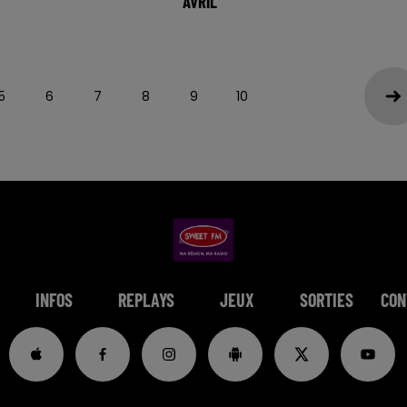
AVRIL
5
6
7
8
9
10
INFOS
REPLAYS
JEUX
SORTIES
CON