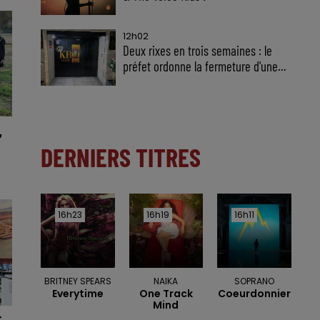
12h02
Deux rixes en trois semaines : le
préfet ordonne la fermeture d'une...
,
DERNIERS TITRES
16h23
16h23
16h19
16h19
16h11
16h11
BRITNEY SPEARS
NAIKA
SOPRANO
Everytime
One Track
Coeurdonnier
Mind