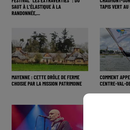
FESTIVAL "LES EXTRAVERTIES" : DU
CHAUMONT-SUR
SAUT À L’ÉLASTIQUE À LA
TAPIS VERT AU
RANDONNÉE,...
MAYENNE : CETTE DRÔLE DE FERME
COMMENT APPE
CHOISIE PAR LA MISSION PATRIMOINE
CENTRE-VAL-DE