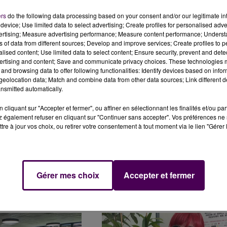
ers
do the following data processing based on your consent and/or our legitimate int
device; Use limited data to select advertising; Create profiles for personalised adver
vertising; Measure advertising performance; Measure content performance; Unders
NDEUSES CROSS :
LE FOOT FÉMININ À L'HONNEUR AU
ns of data from different sources; Develop and improve services; Create profiles to 
RE À LAIGNÉ-EN-BELIN
STADE MARIE-MARVINGT
alised content; Use limited data to select content; Ensure security, prevent and detect
ertising and content; Save and communicate privacy choices. These technologies
and browsing data to offer following functionalities: Identify devices based on infor
eolocation data; Match and combine data from other data sources; Link different de
nsmitted automatically.
cliquant sur "Accepter et fermer", ou affiner en sélectionnant les finalités et/ou pa
 également refuser en cliquant sur "Continuer sans accepter". Vos préférences ne 
tre à jour vos choix, ou retirer votre consentement à tout moment via le lien "Gérer 
RCHE, "CÉLINE PART EN
HABITUÉS OU NOVICES, ILS
Gérer mes choix
Accepter et fermer
BASTIEN COSTIC
PARTICIPENT AUX 5 ET 2 LITRES DU
MANS