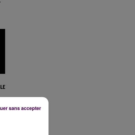
E
LE
uer sans accepter