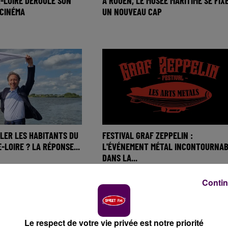
-LOIRE DÉROULE SON
A ROUEN, LE MUSÉE MARITIME SE FIX
 CINÉMA
UN NOUVEAU CAP
LER LES HABITANTS DU
FESTIVAL GRAF ZEPPELIN :
-LOIRE ? LA RÉPONSE...
L'ÉVÉNEMENT MÉTAL INCONTOURNAB
DANS LA...
Contin
Le respect de votre vie privée est notre priorité