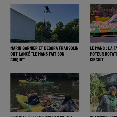
MARIN GARNIER ET DÉBORA FRANSOLIN
LE MANS : LA 
ONT LANCÉ "LE MANS FAIT SON
MOTEUR ROTATI
CIRQUE"
CIRCUIT