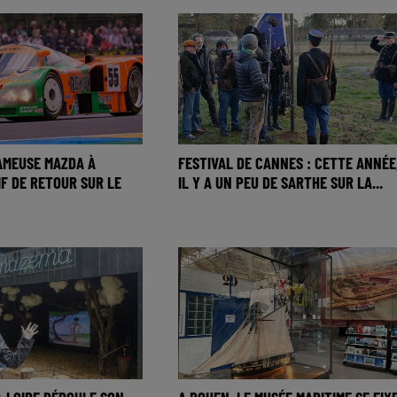
FAMEUSE MAZDA À
FESTIVAL DE CANNES : CETTE ANNÉE
F DE RETOUR SUR LE
IL Y A UN PEU DE SARTHE SUR LA...