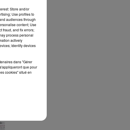
erest: Store and/or
tising; Use profiles to
tand audiences through
personalise content; Use
 fraud, and fix errors;
 may process personal
mation actively
vices; Identify devices
rtenaires dans "Gérer
s'appliqueront que pour
les cookies" situé en