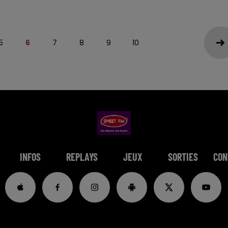
5
6
7
8
9
10
INFOS
REPLAYS
JEUX
SORTIES
CON