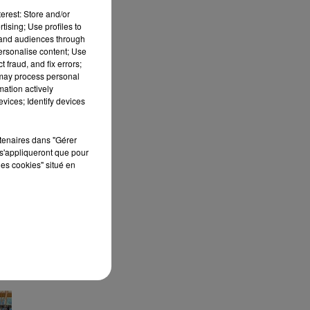
erest: Store and/or
tising; Use profiles to
tand audiences through
S
personalise content; Use
 fraud, and fix errors;
 may process personal
mation actively
vices; Identify devices
rtenaires dans "Gérer
s'appliqueront que pour
les cookies" situé en
E