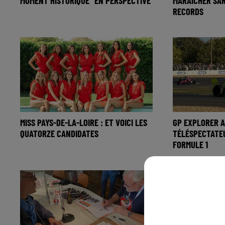
MOMENT HISTORIQUE" EN PERSPECTIVE
MARAÎCHER SA
RECORDS
MISS PAYS-DE-LA-LOIRE : ET VOICI LES
GP EXPLORER A
QUATORZE CANDIDATES
TÉLÉSPECTATE
FORMULE 1