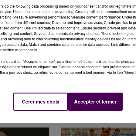
ers
do the following data processing based on your consent and/or our legitimate int
device; Use limited data to select advertising; Create profiles for personalised adver
vertising; Measure advertising performance; Measure content performance; Unders
NE LES OBJETS DE LA
LA CHIENNE SCAMPY PREND SOIN DE
ns of data from different sources; Develop and improve services; Create profiles to 
COLA
RÉSIDENTS DE CET EHPAD SARTHOIS
alised content; Use limited data to select content; Ensure security, prevent and detect
ertising and content; Save and communicate privacy choices. These technologies
and browsing data to offer following functionalities: Identify devices based on infor
eolocation data; Match and combine data from other data sources; Link different de
nsmitted automatically.
cliquant sur "Accepter et fermer", ou affiner en sélectionnant les finalités et/ou pa
 également refuser en cliquant sur "Continuer sans accepter". Vos préférences ne 
tre à jour vos choix, ou retirer votre consentement à tout moment via le lien "Gérer 
 BAÏ REPART EN
LA COUPE DE POUDLOIRE ENSORCELL
Gérer mes choix
Accepter et fermer
LES "P'TITES
BLOIS !