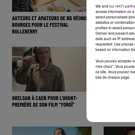
We and
our (447) partn
access information on a 
select personalised ad
AUTEURS ET AMATEURS DE BD RÉUNIS À
IL COLLECTION
statistics or combinatio
BOURGES POUR LE FESTIVAL
MARQUE COCA-
profiles to select person
BULLEBERRY
Deliver and present adv
data such as IP address 
requested; Use precise g
based on information tra
Vous pouvez accepter en 
mes choix". Vous pouvez
ce site. Vous pouvez met
bas de chaque page.
ORELSAN À CAEN POUR L'AVANT-
SARTHE : LOLA
PREMIÈRE DE SON FILM "YOROÏ"
TOURNÉE DANS 
COMMUNES"