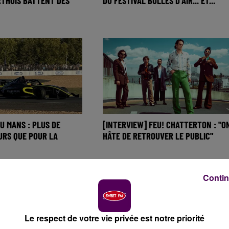
RTHOIS BATTENT DES
DU FESTIVAL BULLES D’AIR... ET...
U MANS : PLUS DE
[INTERVIEW] FEU! CHATTERTON : "O
URS QUE POUR LA
HÂTE DE RETROUVER LE PUBLIC"
Contin
Le respect de votre vie privée est notre priorité