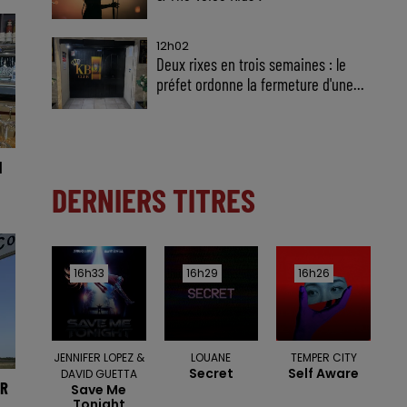
12h02
Deux rixes en trois semaines : le
préfet ordonne la fermeture d'une...
N
DERNIERS TITRES
16h33
16h33
16h29
16h29
16h26
16h26
JENNIFER LOPEZ &
LOUANE
TEMPER CITY
Secret
Self Aware
DAVID GUETTA
UR
Save Me
Tonight