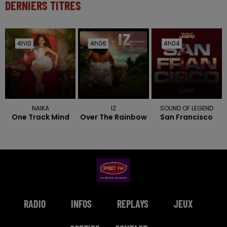
DERNIERS TITRES
4h10
4h10
4h06
4h06
4h04
4h04
NAIKA
IZ
SOUND OF LEGEND
One Track Mind
Over The Rainbow
San Francisco
RADIO
INFOS
REPLAYS
JEUX