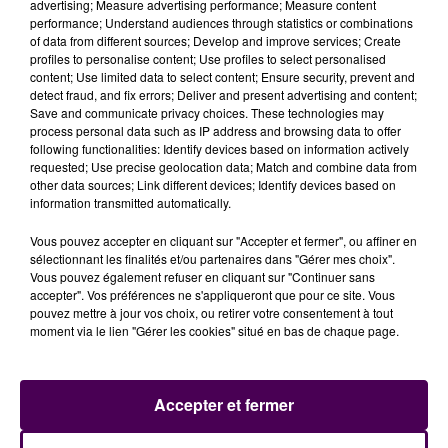
advertising; Measure advertising performance; Measure content
performance; Understand audiences through statistics or combinations
of data from different sources; Develop and improve services; Create
profiles to personalise content; Use profiles to select personalised
content; Use limited data to select content; Ensure security, prevent and
LES 24 HEURES DU DON DE SANG, LES 10 ANS !
detect fraud, and fix errors; Deliver and present advertising and content;
Save and communicate privacy choices. These technologies may
process personal data such as IP address and browsing data to offer
following functionalities: Identify devices based on information actively
requested; Use precise geolocation data; Match and combine data from
other data sources; Link different devices; Identify devices based on
information transmitted automatically.
Vous pouvez accepter en cliquant sur "Accepter et fermer", ou affiner en
sélectionnant les finalités et/ou partenaires dans "Gérer mes choix".
Vous pouvez également refuser en cliquant sur "Continuer sans
accepter". Vos préférences ne s'appliqueront que pour ce site. Vous
pouvez mettre à jour vos choix, ou retirer votre consentement à tout
moment via le lien "Gérer les cookies" situé en bas de chaque page.
SWEET FM VIENT À VOTRE RENCONTRE À BOURGES !
Accepter et fermer