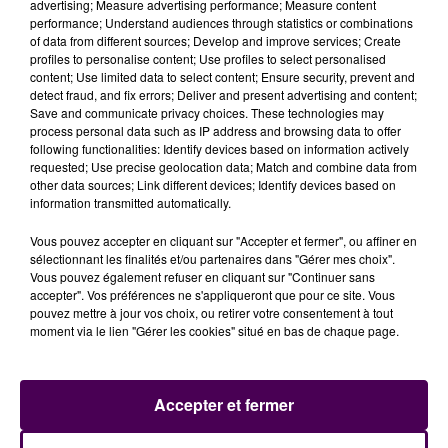
advertising; Measure advertising performance; Measure content
performance; Understand audiences through statistics or combinations
of data from different sources; Develop and improve services; Create
profiles to personalise content; Use profiles to select personalised
24 HEURES DU MANS : LA BMW #15 S'ÉLANCERA EN TÊTE
content; Use limited data to select content; Ensure security, prevent and
detect fraud, and fix errors; Deliver and present advertising and content;
Save and communicate privacy choices. These technologies may
process personal data such as IP address and browsing data to offer
following functionalities: Identify devices based on information actively
requested; Use precise geolocation data; Match and combine data from
other data sources; Link different devices; Identify devices based on
information transmitted automatically.
Vous pouvez accepter en cliquant sur "Accepter et fermer", ou affiner en
sélectionnant les finalités et/ou partenaires dans "Gérer mes choix".
Vous pouvez également refuser en cliquant sur "Continuer sans
accepter". Vos préférences ne s'appliqueront que pour ce site. Vous
pouvez mettre à jour vos choix, ou retirer votre consentement à tout
moment via le lien "Gérer les cookies" situé en bas de chaque page.
24 HEURES DU MANS : LA CADILLAC DE SÉBASTIEN BOURDAIS
DÉCLASSÉE
Accepter et fermer