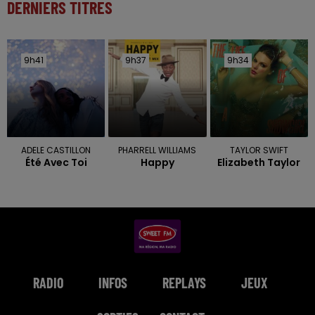
DERNIERS TITRES
9h41
9h41
9h37
9h37
9h34
9h34
ADELE CASTILLON
PHARRELL WILLIAMS
TAYLOR SWIFT
Été Avec Toi
Happy
Elizabeth Taylor
RADIO
INFOS
REPLAYS
JEUX