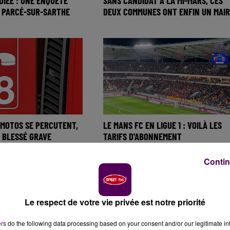
DIÉE : UNE ENQUÊTE
SANS CANDIDAT À LA MI-MARS, CES
À PARCÉ-SUR-SARTHE
DEUX COMMUNES ONT ENFIN UN MAIR
 MOTOS SE PERCUTENT,
LE MANS FC EN LIGUE 1 : VOILÀ LES
 BLESSÉ GRAVE
TARIFS D'ABONNEMENT
Contin
Le respect de votre vie privée est notre priorité
ers
do the following data processing based on your consent and/or our legitimate int