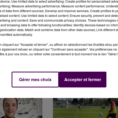
device; Use limited data to select advertising; Create profiles for personalised adver
vertising; Measure advertising performance; Measure content performance; Unders
 PAS BIEN ENCORE" :
POLICIERS AGRESSÉS AU MANS : LA
ns of data from different sources; Develop and improve services; Create profiles to 
VOLLEYEURS SARTHOIS...
GARDE À VUE DU SUSPECT LEVÉE
alised content; Use limited data to select content; Ensure security, prevent and detect
ertising and content; Save and communicate privacy choices. These technologies
and browsing data to offer following functionalities: Identify devices based on infor
eolocation data; Match and combine data from other data sources; Link different de
nsmitted automatically.
cliquant sur "Accepter et fermer", ou affiner en sélectionnant les finalités et/ou pa
 également refuser en cliquant sur "Continuer sans accepter". Vos préférences ne 
tre à jour vos choix, ou retirer votre consentement à tout moment via le lien "Gérer 
L VA Y AVOIR DU MONDE
VERS DES RECORDS DE CHALEUR CE
Gérer mes choix
Accepter et fermer
!
WEEK-END DANS L’OUEST ?