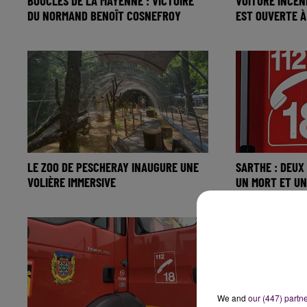
BOUCLES DE LA MAYENNE : VICTOIRE
VOITURE INCEN
DU NORMAND BENOÎT COSNEFROY
EST OUVERTE 
LE ZOO DE PESCHERAY INAUGURE UNE
SARTHE : DEUX
VOLIÈRE IMMERSIVE
UN MORT ET UN
We and
our (447) partn