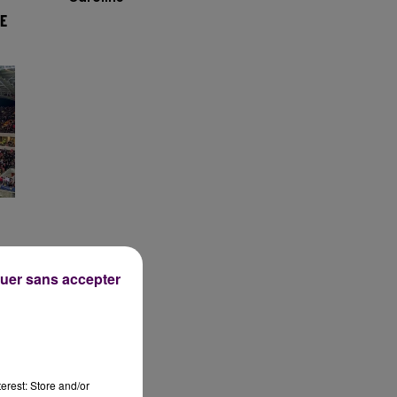
E
uer sans accepter
erest: Store and/or