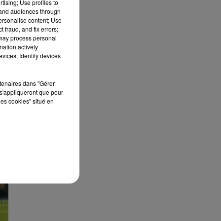
tising; Use profiles to
tand audiences through
personalise content; Use
 fraud, and fix errors;
 may process personal
mation actively
vices; Identify devices
rtenaires dans "Gérer
s'appliqueront que pour
les cookies" situé en