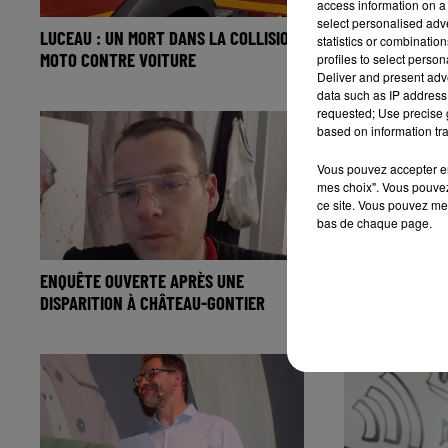
access information on a 
select personalised ad
LUCEAU : UN MORT DANS LA COLLISION
"ON NE RÉALISE
statistics or combinatio
MOTO CONTRE VOITURE
TROIS JEUNES 
profiles to select person
Deliver and present adv
data such as IP address 
requested; Use precise g
based on information tra
Vous pouvez accepter en 
mes choix". Vous pouvez
ce site. Vous pouvez met
bas de chaque page.
ENQUÊTE OUVERTE APRÈS UNE
PENTECÔTE : I
DISPARITION À CHÂTEAU-GONTIER
SUR LA ROUTE 