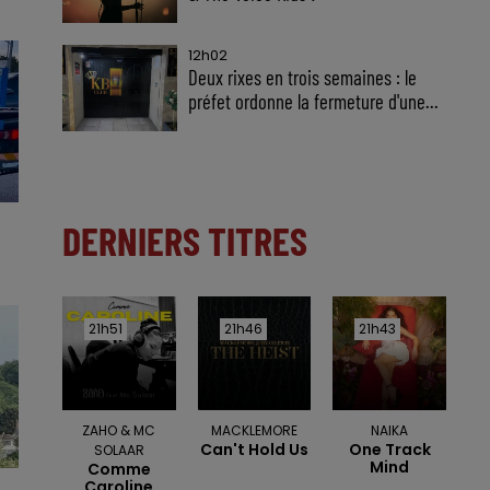
12h02
Deux rixes en trois semaines : le
préfet ordonne la fermeture d'une...
DERNIERS TITRES
21h51
21h51
21h46
21h46
21h43
21h43
ZAHO & MC
MACKLEMORE
NAIKA
Can't Hold Us
One Track
SOLAAR
Mind
Comme
Caroline