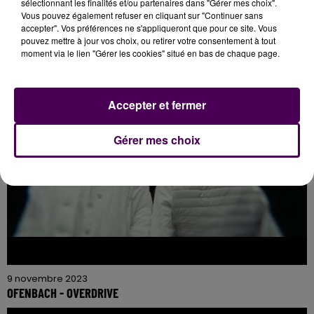
sélectionnant les finalités et/ou partenaires dans "Gérer mes choix".
9 novembre 2023
Vous pouvez également refuser en cliquant sur "Continuer sans
MAKE SENSE - ENJOY THE SILENCE
accepter". Vos préférences ne s'appliqueront que pour ce site. Vous
pouvez mettre à jour vos choix, ou retirer votre consentement à tout
moment via le lien "Gérer les cookies" situé en bas de chaque page.
Accepter et fermer
Gérer mes choix
9 novembre 2023
OFENBACH - OVERDRIVE