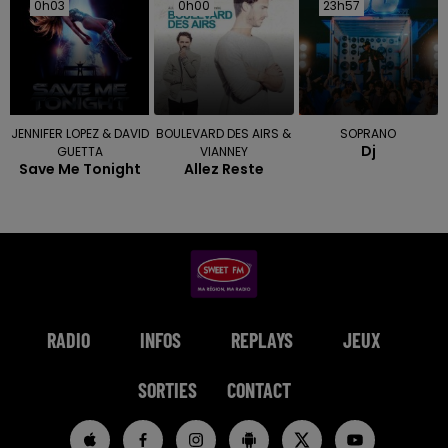
0h03
0h03
0h00
0h00
23h57
23h57
JENNIFER LOPEZ & DAVID
BOULEVARD DES AIRS &
SOPRANO
Dj
GUETTA
VIANNEY
Save Me Tonight
Allez Reste
RADIO
INFOS
REPLAYS
JEUX
SORTIES
CONTACT