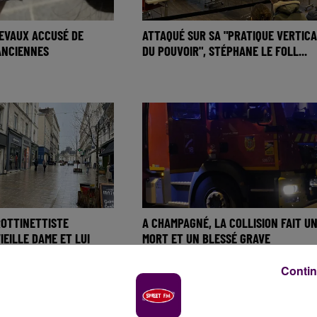
EVAUX ACCUSÉ DE
ATTAQUÉ SUR SA "PRATIQUE VERTIC
'ANCIENNES
DU POUVOIR", STÉPHANE LE FOLL...
ROTTINETTISTE
A CHAMPAGNÉ, LA COLLISION FAIT U
IEILLE DAME ET LUI
MORT ET UN BLESSÉ GRAVE
Contin