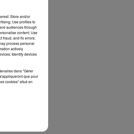
erest: Store and/or
tising; Use profiles to
tand audiences through
personalise content; Use
 fraud, and fix errors;
 may process personal
mation actively
vices; Identify devices
rtenaires dans "Gérer
s'appliqueront que pour
les cookies" situé en
T