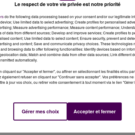
Le respect de votre vie privée est notre priorité
ers
do the following data processing based on your consent and/or our legitimate int
device; Use limited data to select advertising; Create profiles for personalised adver
vertising; Measure advertising performance; Measure content performance; Unders
ns of data from different sources; Develop and improve services; Create profiles to 
alised content; Use limited data to select content; Ensure security, prevent and detect
OLISÉ ET SANS PERMIS,
DANY LEPRINCE : "LA ROUTE EST
ertising and content; Save and communicate privacy choices. These technologies
LLÉ APRÈS UNE...
ENCORE LONGUE"
and browsing data to offer following functionalities: Identify devices based on infor
eolocation data; Match and combine data from other data sources; Link different de
nsmitted automatically.
cliquant sur "Accepter et fermer", ou affiner en sélectionnant les finalités et/ou pa
 également refuser en cliquant sur "Continuer sans accepter". Vos préférences ne 
tre à jour vos choix, ou retirer votre consentement à tout moment via le lien "Gérer 
Gérer mes choix
Accepter et fermer
 LA CAMBRIOLER, IL SE
SAINTE-CÉROTTE : LA COLLISION FAI
ER DANS UNE RÉSERVE
TROIS BLESSÉS