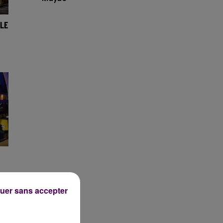
ALE
N
uer sans accepter