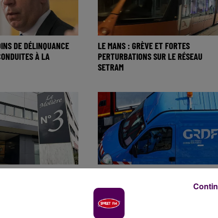
OINS DE DÉLINQUANCE
LE MANS : GRÈVE ET FORTES
CONDUITES À LA
PERTURBATIONS SUR LE RÉSEAU
SETRAM
0 PATIENTS BIENTÔT
FUITE DE GAZ À CHÂTEAU-GONTIER :
ECIN ?
UNE VINGTAINE DE PERSONNES
Contin
ÉVACUÉE