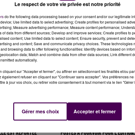
Le respect de votre vie privée est notre priorité
ers
do the following data processing based on your consent and/or our legitimate int
device; Use limited data to select advertising; Create profiles for personalised adver
vertising; Measure advertising performance; Measure content performance; Unders
ns of data from different sources; Develop and improve services; Create profiles to 
alised content; Use limited data to select content; Ensure security, prevent and detect
ertising and content; Save and communicate privacy choices. These technologies
and browsing data to offer following functionalities: Identify devices based on infor
USÉE DES 24 HEURES
A CHÂTEAU-GONTIER, 140 CANDIDATS
eolocation data; Match and combine data from other data sources; Link different de
FORMULE 1 ET AU RALLYE
AU DON DE SANG SE SONT DÉPLACÉS
nsmitted automatically.
cliquant sur "Accepter et fermer", ou affiner en sélectionnant les finalités et/ou pa
 également refuser en cliquant sur "Continuer sans accepter". Vos préférences ne 
tre à jour vos choix, ou retirer votre consentement à tout moment via le lien "Gérer 
Gérer mes choix
Accepter et fermer
THE : L'INSTALLATION
24 HEURES DU MANS : UN MILLIER DE
LLE EST REPORTÉE
POSTES À POURVOIR POUR L'ÉDITION.