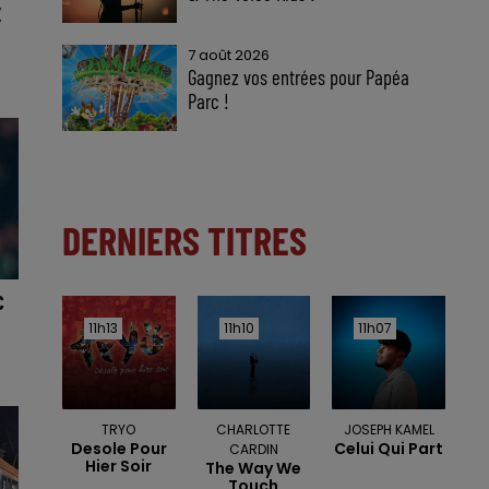
E
7 août 2026
Gagnez vos entrées pour Papéa
Parc !
DERNIERS TITRES
C
11h13
11h13
11h10
11h10
11h07
11h07
TRYO
CHARLOTTE
JOSEPH KAMEL
Desole Pour
Celui Qui Part
CARDIN
Hier Soir
The Way We
Touch