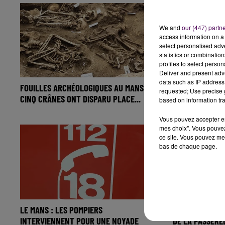
We and
our (447) partn
access information on a 
select personalised ad
statistics or combinatio
profiles to select person
Deliver and present adv
data such as IP address 
FOUILLES ARCHÉOLOGIQUES AU MANS :
AU MANS, LE M
requested; Use precise g
CINQ CRÂNES ONT DISPARU PLACE...
S’OUVRE À LA 
based on information tra
Vous pouvez accepter en 
mes choix". Vous pouvez
ce site. Vous pouvez met
bas de chaque page.
LE MANS : LES POMPIERS
SABLÉ-SUR-SAR
INTERVIENNENT POUR UNE NOYADE
DE LA PASSERE