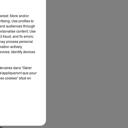
erest: Store and/or
tising; Use profiles to
tand audiences through
personalise content; Use
 fraud, and fix errors;
 may process personal
mation actively
vices; Identify devices
rtenaires dans "Gérer
s'appliqueront que pour
les cookies" situé en
..