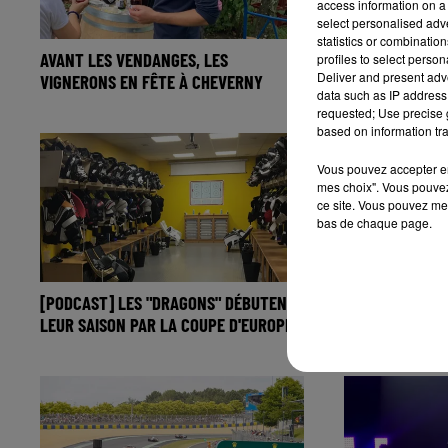
access information on a 
select personalised ad
statistics or combinatio
AVANT LES VENDANGES, LES
RENTRÉE 2024 
profiles to select person
Deliver and present adv
VIGNERONS EN FÊTE À CHEVERNY
FM S'EST BALA
data such as IP address 
requested; Use precise g
based on information tra
Vous pouvez accepter en 
mes choix". Vous pouvez
ce site. Vous pouvez met
bas de chaque page.
[PODCAST] LES "DRAGONS" DÉBUTENT
AVANT-PREMIÈR
LEUR SAISON PAR LA COUPE D'EUROPE
VANIER PRÉSENT