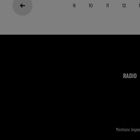
9
10
11
12
RADIO
Mentions légal