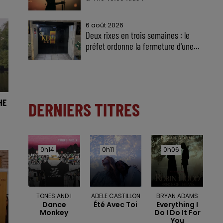
6 août 2026
Deux rixes en trois semaines : le
préfet ordonne la fermeture d'une...
HE
DERNIERS TITRES
0h14
0h14
0h11
0h11
0h06
0h06
TONES AND I
ADELE CASTILLON
BRYAN ADAMS
Dance
Été Avec Toi
Everything I
Monkey
Do I Do It For
You