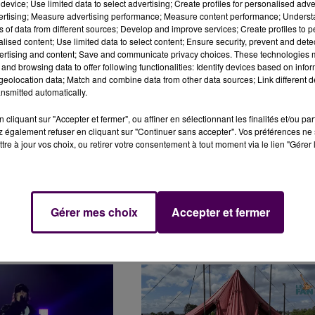
device; Use limited data to select advertising; Create profiles for personalised adver
vertising; Measure advertising performance; Measure content performance; Unders
ns of data from different sources; Develop and improve services; Create profiles to 
: LE MICRO DE SWEET
BOURGES : L'HEURE DE LA RENTRÉE
alised content; Use limited data to select content; Ensure security, prevent and detect
ertising and content; Save and communicate privacy choices. These technologies
DÉ À COULAINES
AUSSI POUR LES ASSOCIATIONS
and browsing data to offer following functionalities: Identify devices based on infor
eolocation data; Match and combine data from other data sources; Link different de
nsmitted automatically.
cliquant sur "Accepter et fermer", ou affiner en sélectionnant les finalités et/ou pa
 également refuser en cliquant sur "Continuer sans accepter". Vos préférences ne 
tre à jour vos choix, ou retirer votre consentement à tout moment via le lien "Gérer 
Gérer mes choix
Accepter et fermer
E À VIERZON : NICOLAS
IL PARCOURT 4 200 KILOMÈTRES À
ERA "C'EST LE...
VÉLO ENTRE ROUBAIX ET ISTANBUL