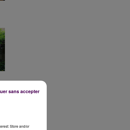
uer sans accepter
erest: Store and/or