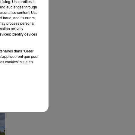
tising; Use profiles to
tand audiences through
personalise content; Use
 fraud, and fix errors;
 may process personal
mation actively
vices; Identify devices
rtenaires dans "Gérer
s'appliqueront que pour
les cookies" situé en