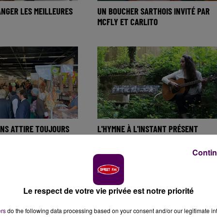
ANGER LES MEILLEURES
UN BOUCHER SARTHOIS INVITÉ PAR
MCFLY ET CARLITO
ANS ATTIRE TOUJOURS
L'HYMNE À L'INSTANT PRÉSENT
XPOSANTS
CHANTÉ PAR LA SARTHOISE LOLA BAÏ
Contin
Le respect de votre vie privée est notre priorité
ers
do the following data processing based on your consent and/or our legitimate int