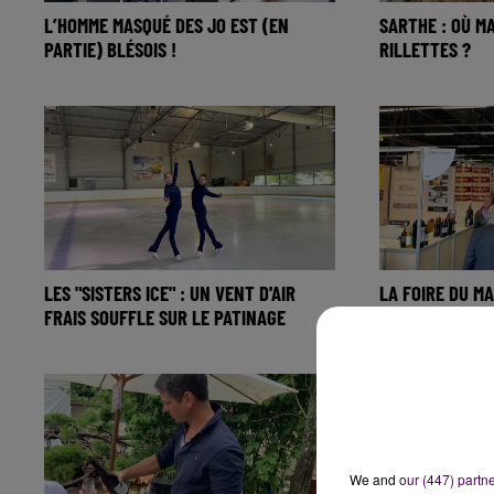
L’HOMME MASQUÉ DES JO EST (EN
SARTHE : OÙ M
PARTIE) BLÉSOIS !
RILLETTES ?
LES "SISTERS ICE" : UN VENT D'AIR
LA FOIRE DU M
FRAIS SOUFFLE SUR LE PATINAGE
AUTANT LES E
We and
our (447) partn