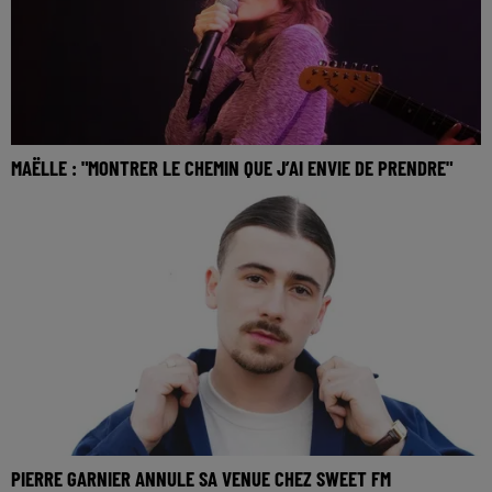
MAËLLE : "MONTRER LE CHEMIN QUE J’AI ENVIE DE PRENDRE"
PIERRE GARNIER ANNULE SA VENUE CHEZ SWEET FM