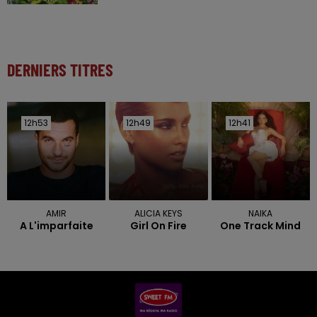
DERNIERS TITRES
12h53
12h53
12h49
12h49
12h41
12h41
AMIR
ALICIA KEYS
NAIKA
A L'imparfaite
Girl On Fire
One Track Mind