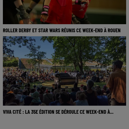
ROLLER DERBY ET STAR WARS RÉUNIS CE WEEK-END À ROUEN
VIVA CITÉ : LA 35E ÉDITION SE DÉROULE CE WEEK-END À...