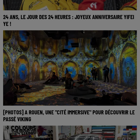
24 ANS, LE JOUR DES 24 HEURES : JOYEUX ANNIVERSAIRE YIFEI
YE !
[PHOTOS] A ROUEN, UNE "CITÉ IMMERSIVE" POUR DÉCOUVRIR LE
PASSÉ VIKING