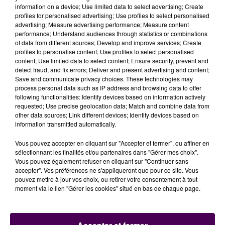
information on a device; Use limited data to select advertising; Create
profiles for personalised advertising; Use profiles to select personalised
advertising; Measure advertising performance; Measure content
performance; Understand audiences through statistics or combinations
of data from different sources; Develop and improve services; Create
profiles to personalise content; Use profiles to select personalised
content; Use limited data to select content; Ensure security, prevent and
detect fraud, and fix errors; Deliver and present advertising and content;
Save and communicate privacy choices. These technologies may
process personal data such as IP address and browsing data to offer
LE MANS : SETH DE RETOUR POUR UNE NOUVELLE FRESQUE
following functionalities: Identify devices based on information actively
requested; Use precise geolocation data; Match and combine data from
other data sources; Link different devices; Identify devices based on
information transmitted automatically.
Vous pouvez accepter en cliquant sur "Accepter et fermer", ou affiner en
sélectionnant les finalités et/ou partenaires dans "Gérer mes choix".
Vous pouvez également refuser en cliquant sur "Continuer sans
accepter". Vos préférences ne s'appliqueront que pour ce site. Vous
pouvez mettre à jour vos choix, ou retirer votre consentement à tout
moment via le lien "Gérer les cookies" situé en bas de chaque page.