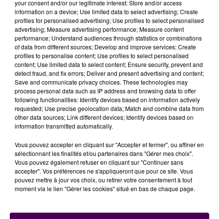
your consent and/or our legitimate interest: Store and/or access
information on a device; Use limited data to select advertising; Create
profiles for personalised advertising; Use profiles to select personalised
advertising; Measure advertising performance; Measure content
performance; Understand audiences through statistics or combinations
of data from different sources; Develop and improve services; Create
profiles to personalise content; Use profiles to select personalised
content; Use limited data to select content; Ensure security, prevent and
detect fraud, and fix errors; Deliver and present advertising and content;
Save and communicate privacy choices. These technologies may
process personal data such as IP address and browsing data to offer
V AND B FEST' : HOSHI... ET PAS QUE, EN TÊTE D'AFFICHE POUR
following functionalities: Identify devices based on information actively
requested; Use precise geolocation data; Match and combine data from
2025 !
other data sources; Link different devices; Identify devices based on
information transmitted automatically.
Vous pouvez accepter en cliquant sur "Accepter et fermer", ou affiner en
sélectionnant les finalités et/ou partenaires dans "Gérer mes choix".
Vous pouvez également refuser en cliquant sur "Continuer sans
accepter". Vos préférences ne s'appliqueront que pour ce site. Vous
pouvez mettre à jour vos choix, ou retirer votre consentement à tout
moment via le lien "Gérer les cookies" situé en bas de chaque page.